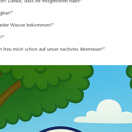
et! Danke, dass ihr mitgeholfen habt!“
gbar!“
wieder Wasser bekommen!“
!“
ch freu mich schon auf unser nächstes Abenteuer!“