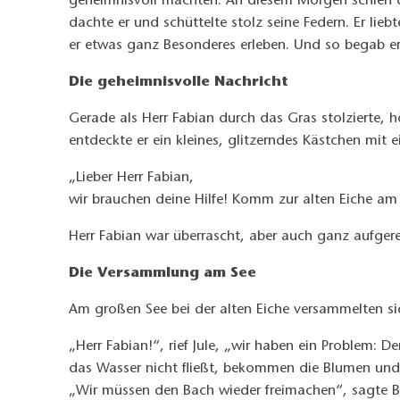
geheimnisvoll machten. An diesem Morgen schien d
dachte er und schüttelte stolz seine Federn. Er lie
er etwas ganz Besonderes erleben. Und so begab er
Die geheimnisvolle Nachricht
Gerade als Herr Fabian durch das Gras stolzierte, h
entdeckte er ein kleines, glitzerndes Kästchen mit 
„Lieber Herr Fabian,
wir brauchen deine Hilfe! Komm zur alten Eiche am 
Herr Fabian war überrascht, aber auch ganz aufge
Die Versammlung am See
Am großen See bei der alten Eiche versammelten sich
„Herr Fabian!“, rief Jule, „wir haben ein Problem: D
das Wasser nicht fließt, bekommen die Blumen un
„Wir müssen den Bach wieder freimachen“, sagte Ber