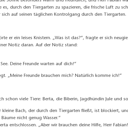
ie Sonne besonders warm und freundlich, und Herr Fabian war 
bte es, durch den Tiergarten zu spazieren, die frische Luft zu 
 sich auf seinen täglichen Kontrolgang durch den Tiergarten.
örte er ein leises Knistern. „Was ist das?“, fragte er sich neu
einer Notiz daran. Auf der Notiz stand:
See. Deine Freunde warten auf dich!“
regt. „Meine Freunde brauchen mich? Natürlich komme ich!“
 schon viele Tiere: Berta, die Biberin, Jagdhündin Jule und so
er kleine Bach, der durch den Tiergarten fließt, ist blockiert, 
d Bäume nicht genug Wasser.“
ta entschlossen. „Aber wir brauchen deine Hilfe, Herr Fabian