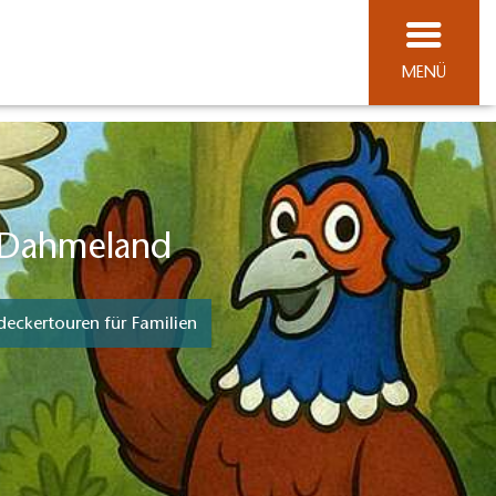
MENÜ
 Dahmeland
deckertouren für Familien