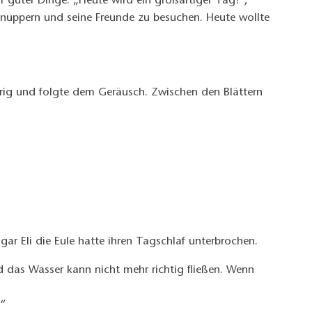
guter Dinge. „Heute wird ein großartiger Tag!“,
schnuppern und seine Freunde zu besuchen. Heute wollte
gierig und folgte dem Geräusch. Zwischen den Blättern
gar Eli die Eule hatte ihren Tagschlaf unterbrochen.
und das Wasser kann nicht mehr richtig fließen. Wenn
!“