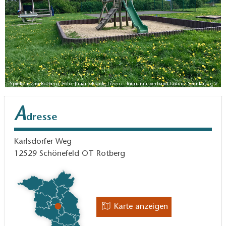
Spielplatz in Rotberg, Foto: Juliane Frank, Lizenz: Tourismusverband Dahme-Seenland e.V.
A
dresse
Karlsdorfer Weg
12529
Schönefeld OT Rotberg
Karte anzeigen