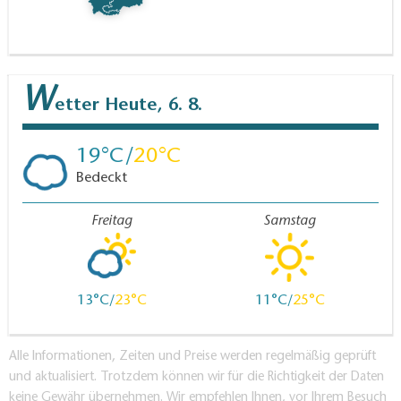
W
etter
Heute, 6. 8.
19
20
Bedeckt
Freitag
Samstag
13
23
11
25
Alle Informationen, Zeiten und Preise werden regelmäßig geprüft
und aktualisiert. Trotzdem können wir für die Richtigkeit der Daten
keine Gewähr übernehmen. Wir empfehlen Ihnen, vor Ihrem Besuch