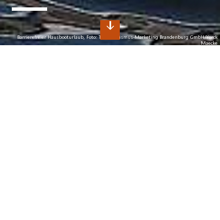
Barrierefreier Hausbooturlaub, Foto: TMB Tourismus-Marketing Brandenburg GmbH/Yorck
Maecke
B
arrierefreies Dahme-Seenland
Unterkünfte für Alle
Barrierefreier Urlaub und barrierefreies Reisen kommt allen
Gästen zu Gute. Denn nicht nur Reisende mit
Einschränkungen profitieren von komfortablen Lösungen
beim
Urlaub für Alle
. So sind zum Beispiel
Komfortwanderwege auch für Besucher mit Kinderwagen
oder Wanderern, die nicht mehr so gut zu Fuß sind ein
weiterlesen
Genuss. Oder ausführliche Audioguides geben nicht nur
seheingeschränkten Menschen wertvolle Informationen
B
zum Ausflugsziel.