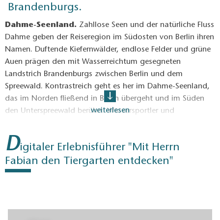
Brandenburgs.
Dahme-Seenland.
Zahllose Seen und der natürliche Fluss
Dahme geben der Reiseregion im Südosten von Berlin ihren
Namen. Duftende Kiefernwälder, endlose Felder und grüne
Auen prägen den mit Wasserreichtum gesegneten
Landstrich Brandenburgs zwischen Berlin und dem
Spreewald. Kontrastreich geht es her im Dahme-Seenland,
das im Norden fließend in Berlin übergeht und im Süden
weiterlesen
den Unterspreewald berührt. Wassersportler und
Aktivurlauber finden in den Weiten des Naturparks Dahme-
Heideseen und den Ausläufern des Biosphärenreservats
D
igitaler Erlebnisführer "Mit Herrn
Spreewald ihr Zuhause auf Zeit. Wer in der schönsten Zeit
des Jahres lieber den Trubel sucht, findet ihn in direkter
Fabian den Tiergarten entdecken"
Nachbarschaft zum Flughafen Berlin Brandenburg „Willy
Brandt“ und natürlich im bestens angebundenen Spree-
Athen.