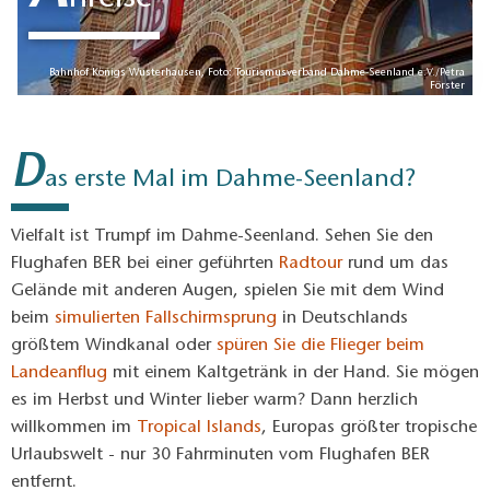
Bahnhof Königs Wusterhausen, Foto: Tourismusverband Dahme-Seenland e.V./Petra
Förster
D
as erste Mal im Dahme-Seenland?
Vielfalt ist Trumpf im Dahme-Seenland. Sehen Sie den
Flughafen BER bei einer geführten
Radtour
rund um das
Gelände mit anderen Augen, spielen Sie mit dem Wind
beim
simulierten Fallschirmsprung
in Deutschlands
größtem Windkanal oder
spüren Sie die Flieger beim
Landeanflug
mit einem Kaltgetränk in der Hand. Sie mögen
es im Herbst und Winter lieber warm? Dann herzlich
willkommen im
Tropical Islands
, Europas größter tropische
Urlaubswelt - nur 30 Fahrminuten vom Flughafen BER
entfernt.