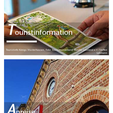
T
ouristinformation
Touristinfo Königs Wusterhausen, Foto: Tourismusverband Dahme-Seenland e.V./Steffen
Lehmann
A
nreise