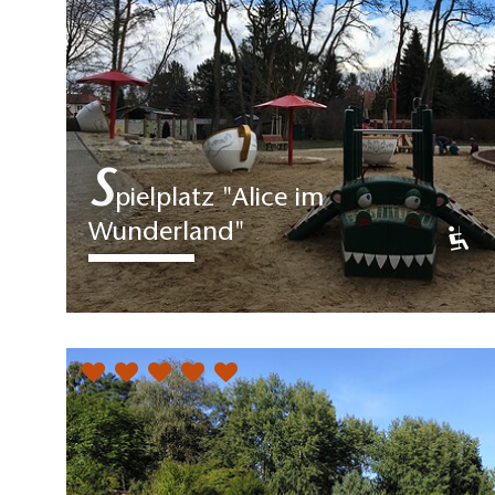
S
pielplatz "Alice im
Wunderland"
Der Themenspielplatz nach
"Alice im Wunderland" hat
verschiedene Spielelemente rund
um das…