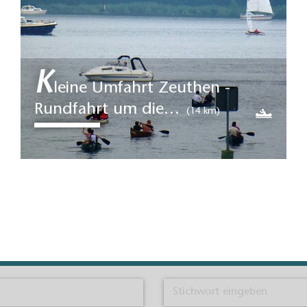
K
leine Umfahrt Zeuthen -
Rundfahrt um die…
(14 km)
Wollen Sie wissen, warum die
Berliner das Wasser so lieben?
Bei der Rundfahrt um die…