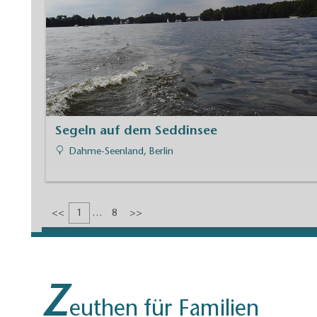
Segeln auf dem Seddinsee
Dahme-Seenland, Berlin
<<
1
8
>>
Z
euthen für Familien