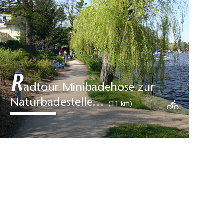
R
adtour Minibadehose zur
Naturbadestelle…
(11 km)
Die Radtour Minibadehose zur
Naturbadestelle am Zeuthener
See beginnt und endet am
Bahnhof…