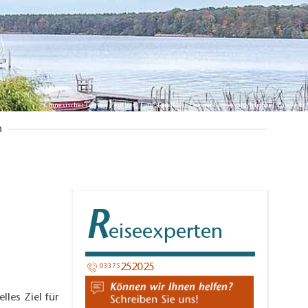
Chinesischer Garten Zeuthen, Foto: Landkreis Dahme-Spreewald/Michael Zalewski
n
R
eiseexperten
252025​
03375
les Ziel für