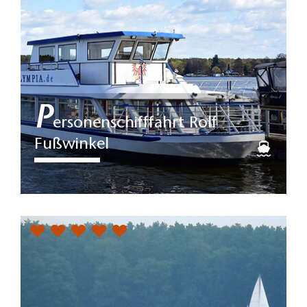
P
ersonenschifffahrt Rolf
Fußwinkel
Von der Anlegestelle am
Rathausplatz in Zeuthen startet
das Fahrgastschiff "MS Olympia"
zu…
gerade geschlossen