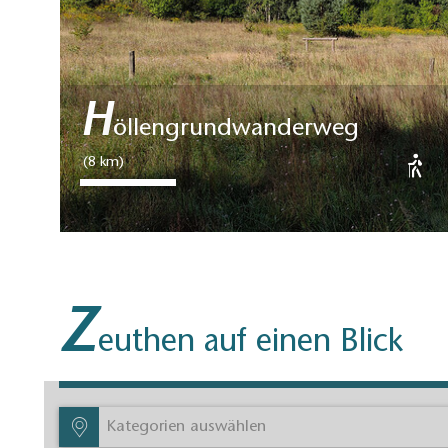
H
öllengrundwanderweg
(8 km)
Diese abwechslungsreiche
Wanderung lohnt sich zu jeder
Jahreszeit. Von Zeuthen aus
folgt…
Z
euthen auf einen Blick
Kategorien auswählen