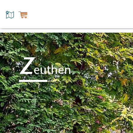
Z
euthen