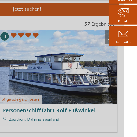
Übernachten
Jetzt suchen!
Kontakt
57 Ergebnisse
3
Seite teilen
gerade geschlossen
Personenschifffahrt Rolf Fußwinkel
Zeuthen, Dahme-Seenland