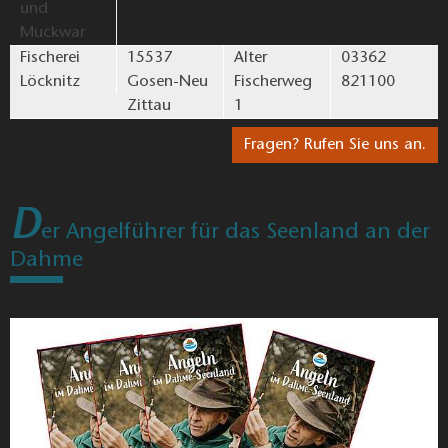
6
Mielitzsee (Angelgewässer)
Schwerin, Dahme-Seenland
Kartenansicht
Filter
<<
1
13
>>