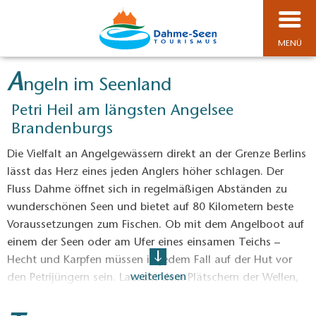
MENÜ
A
ngeln im Seenland
Petri Heil am längsten Angelsee
Brandenburgs
Die Vielfalt an Angelgewässern direkt an der Grenze Berlins
lässt das Herz eines jeden Anglers höher schlagen. Der
Fluss Dahme öffnet sich in regelmäßigen Abständen zu
wunderschönen Seen und bietet auf 80 Kilometern beste
Voraussetzungen zum Fischen. Ob mit dem Angelboot auf
einem der Seen oder am Ufer eines einsamen Teichs –
Hecht und Karpfen müssen in jedem Fall auf der Hut vor
weiterlesen
den Petrijüngern sein. Lauscht dem Plätschern der Wellen,
freut euch auf die Hängematte nach dem Grillen mit dem
Angelfreund oder Enkel und genießt spektakuläre