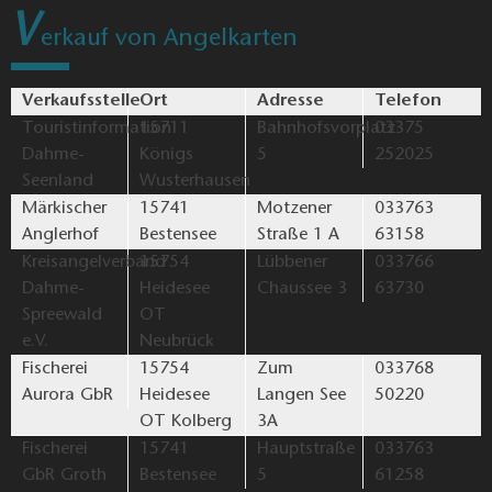
Streganzer See (Angelgewässer)
Prieros, Dahme-Seenland
5
Krüpelsee (Angelgewässer)
Zernsdorf, Dahme-Seenland