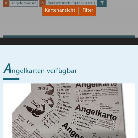
✕
Bootsvermietung (Kanu etc.)
✕
Angelgewässer
78 Ergebnisse
1
"Leg an" Yachthafen Hölzerner See
Gräbendorf, Dahme-Seenland
2