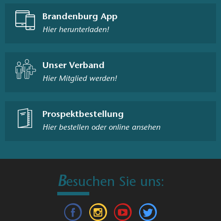
Sommer zur Abkühlung ein. Fahrgastschifffahrt,
Hausbooturlaub oder Kanutour bieten vielfältige
Möglichkeiten die faszinierende Wasserlandschaft zu
genießen. Wer es lieber sportlich mag, kann die Umgebung
beim Surfen, Wakeboarden, auf dem SUP oder beim Segeln
entdecken und lieben lernen.
K
anu
Dahme_bei Märkisch Buchholz, Foto: Tourismusverband Dahme-Seenland e.V./Dana
Klaus