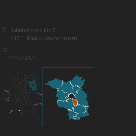
D
er Landesanglerverband Brandenburg
informiert
Angeln unterliegt einigen Regeln, die beim
Landesangelverband
nachvollziehbar aufgelistet sind. In
der
Gewässerordnung
sind unter Anderem Bestimmungen
zum Betretungsrecht, dem Angelgerät, Fangbestimmungen
wie Mindestmaße und Schonzeiten aber auch
Informationen zur Nutzung von Angelbooten nachzulesen.
Der
Angelführer
gibt dazu bereits erste Informationen auf
einem Blatt.
In Brandenburg darf übrigens ab dem 8. Lebensjahr
geangelt werden. Dafür sind nur der Nachweis der
Fischereiabgabe und eine Angelkarte für das Gewässer