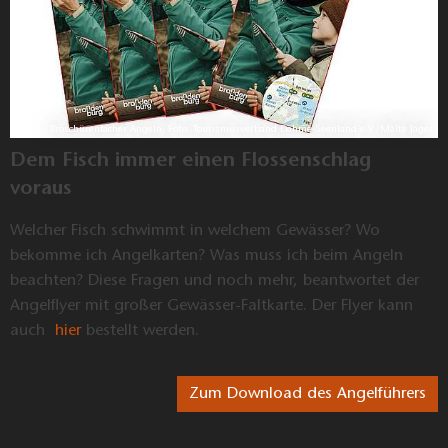
A
ngelkarten verfügbar
Angelkarte 2023, Foto: Tourismusverband Dahme-Seenland e.V./Essi Rätti
Verkauf von Angelkarten möglich
Bestellen Sie Ihre Angelkarte per
Mail
bei uns.