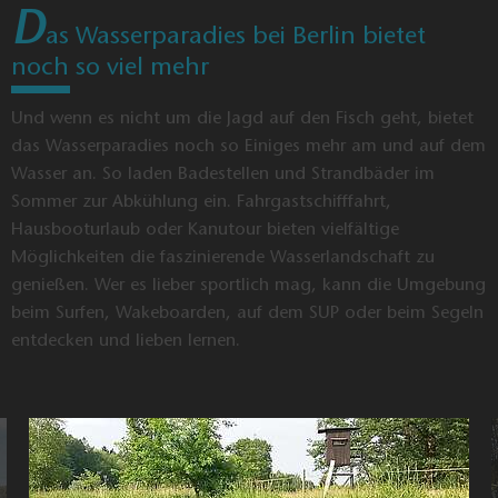
Folgende Angaben benötigen wir von Ihnen dazu:
Art
der Angelkarte, Name, Vorname, Geburtsdatum, Anschrift,
falls vorhanden Fischereischeinnummer.
Wir setzen uns dann mit Ihnen in Verbindung. Nach
Überweisung der Kosten für die Angelkarte und das Porto,
erhalten Sie die Angelkarte per Post.
V
erkauf von Angelkarten
Verkaufsstelle
Ort
Adresse
Telefon
Touristinformation
15711
Bahnhofsvorplatz
03375
Dahme-
Königs
5
252025
Seenland
Wusterhausen