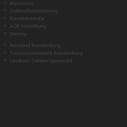
notwendig.
Zum Angeln auf Friedfisch (ohne Fischereischein
in Brandenburg) benötigen Sie
Angelkarte LAVB online:
https://shop.lavb.de/
Fischereiabgabemarke
:
https://www.angelkarten.com/fischereiabgabe-aufs-
handy-2021
Auf diesen Gewässern können Sie damit angeln.
Gewässerverzeichnis LAVB:
https://www.lavb.de/gws/
Den Fischereischein (Angeln auf Raubfisch)
erlangen Sie durch eine Prüfung
https://fischereischeintest.brandenburg.de/fischereischeint
Vereine bieten Schulungen an
Sie können auch selbst lernen und sich dann bei den