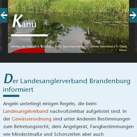
Märkischer
15741
Motzener
033763
Anglerhof
Bestensee
Straße 1 A
63158
Kreisangelverband
15754
Lübbener
033766
Dahme-
Heidesee
Chaussee 3
63730
Spreewald
OT
e.V.
Neubrück
Fischerei
15754
Zum
033768
Aurora GbR
Heidesee
Langen See
50220
OT Kolberg
3A
Fischerei
15741
Hauptstraße
033763
GbR Groth
Bestensee
5
61258
und
Muckwar
Fischerei
15537
Alter
03362
Löcknitz
Gosen-Neu
Fischerweg
821100
Zittau
1
Fragen? Rufen Sie uns an.