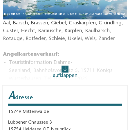
Blick auf den "Krummer See", Foto: Dana Klaus, Lizenz: Tourismusverband Dahme-Seenland
e.V.
Aal, Barsch, Brassen, Giebel, Graskarpfen, Gründling,
Güster, Hecht, Karausche, Karpfen, Kaulbarsch,
Rotauge, Rotfeder, Schleie, Ukelei, Wels, Zander
Angelkartenverkauf:
Touristinformation Dahme-
Seenland, Bahnhofsvorplatz 5, 15711 Königs
aufklappen
Wusterhausen, Tel. 03375-252025
Märkischer Anglerhof, Motzener Straße 1 A,
A
15741 Bestensee, Tel. 033763-63158
dresse
Kreisangelverband Dahme-Spreewald e.V.,
Lübbener Chaussee 3, 15754 Heidesee OT
15749
Mittenwalde
Neubrück, Tel. 033766-63730
Lübbener Chaussee 3
15754
Heidesee OT Neubrück