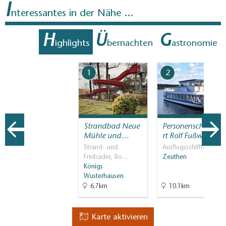
I
nteressantes in der Nähe ...
H
Ü
G
ighlights
bernachten
astronomie
1
2
Strandbad Neue
Personenschifffah
Mühle und…
rt Rolf Fußwinkel
Strand- und
Ausflugsschifffahrt
Freibäder, Bo…
Zeuthen
Königs
Wusterhausen
6.7km
10.1km
Karte aktivieren