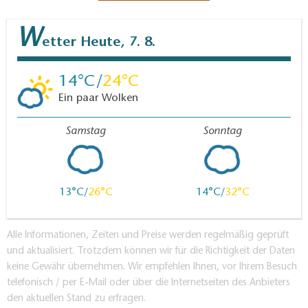
W
etter
Heute, 7. 8.
14
24
Ein paar Wolken
Samstag
Sonntag
13
26
14
32
Alle Informationen, Zeiten und Preise werden regelmäßig geprüft
und aktualisiert. Trotzdem können wir für die Richtigkeit der Daten
keine Gewähr übernehmen. Wir empfehlen Ihnen, vor Ihrem Besuch
telefonisch / per E-Mail oder über die Internetseiten des Anbieters
den aktuellen Stand zu erfragen.