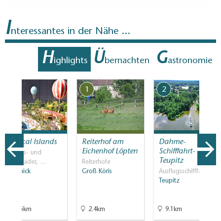
Bodenbelag
I
Zum Teil eingeschränkt begehbarer Bodenbelag
nteressantes in der Nähe ...
(innen und/oder außen)
Treppen
H
Ü
G
ighlights
bernachten
astronomie
Einige Bereiche sind nur über Treppen erreichbar:
Innenraum, WC
7
1
2
Gäste-WC
Gäste-WC ist nur über Treppe erreichbar
Weitere Angaben
Ergänzende Informationen:
Tropical Islands
Reiterhof am
Dahme-
keine festen Parkplätze vorhanden, Parken aber auf
Eichenhof Löpten
Schifffahrt-
Erlebnis- und
dem Grünstreifen möglich
Teupitz
Spaßbäder, …
Reiterhöfe
Krausnick
Groß Köris
Ausflugsschifffahrt
Teupitz
15.5km
2.4km
9.1km