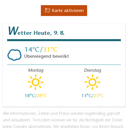
Karte aktivieren
W
etter
Heute, 9. 8.
14
31
Überwiegend bewölkt
Montag
Dienstag
18
28
13
23
Alle Informationen, Zeiten und Preise werden regelmäßig geprüft
und aktualisiert. Trotzdem können wir für die Richtigkeit der Daten
keine Gewähr übernehmen. Wir empfehlen Ihnen, vor Ihrem Besuch