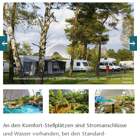
parzellierte Stellplätze für 92 Caravans, Wohnmobile
und Zelte auf Rasengittersteinen und Schotter. Ein
lichter Waldbestand macht den Charme des Platzes
aus und bietet je nach Wunsch sowohl schattige als
auch sonnige Plätze.
Wohnmobilstellplatz auf dem Tropical Islands Campingplatz , Foto: ., Lizenz: Tropical
ds
Islands
An den Komfort-Stellplätzen sind Stromanschlüsse
und Wasser vorhanden, bei den Standard-