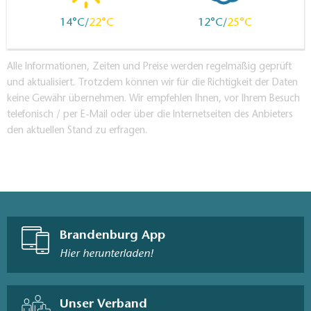
14
22
12
25
Alle Informationen, Zeiten und Preise werden regelmäßig geprüft
und aktualisiert. Trotzdem können wir für die Richtigkeit der Daten
keine Gewähr übernehmen. Wir empfehlen Ihnen, vor Ihrem Besuch
telefonisch / per E-Mail oder über die Internetseiten des Anbieters
den aktuellen Stand zu erfragen.
Brandenburg App
Hier herunterladen!
Unser Verband