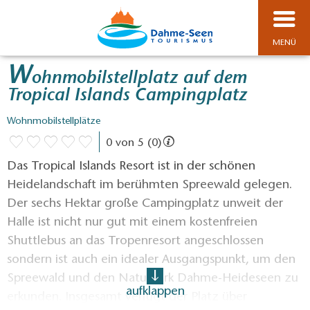
MENÜ
W
ohnmobilstellplatz auf dem
Tropical Islands Campingplatz
Wohnmobilstellplätze
0 von 5 (0)
Das Tropical Islands Resort ist in der schönen
Heidelandschaft im berühmten Spreewald gelegen.
Der sechs Hektar große Campingplatz unweit der
Halle ist nicht nur gut mit einem kostenfreien
Shuttlebus an das Tropenresort angeschlossen
sondern ist auch ein idealer Ausgangspunkt, um den
Spreewald und den Naturpark Dahme-Heideseen zu
aufklappen
erkunden. Insgesamt verfügt der Platz über