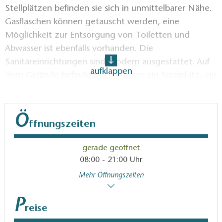
Stellplätzen befinden sie sich in unmittelbarer Nähe.
Gasflaschen können getauscht werden, eine
Möglichkeit zur Entsorgung von Toiletten und
Abwasser ist ebenfalls vorhanden. Die
Sanitäreinrichtungen sind modern ausgestattet. Auf
aufklappen
dem Gelände befinden sich zudem ein Spielplatz, ein
Grillplatz ebenso wie ein Restaurant, ein Imbiss und
ein kleiner Supermarkt.
Ö
ffnungszeiten
gerade geöffnet
08:00 - 21:00 Uhr
Mehr Öffnungszeiten
P
reise