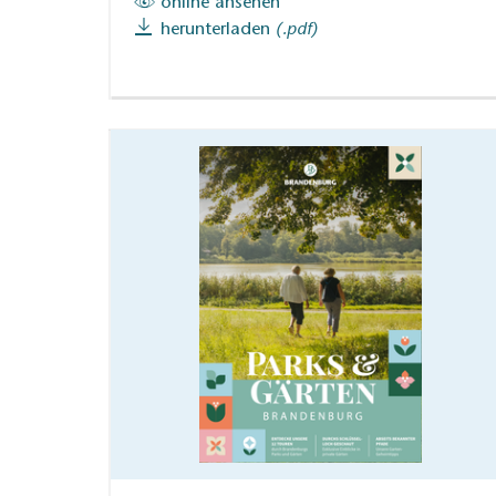
online ansehen
herunterladen
(.pdf)