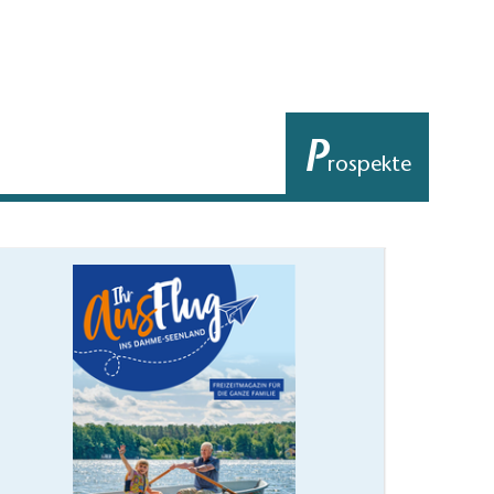
P
rospekte