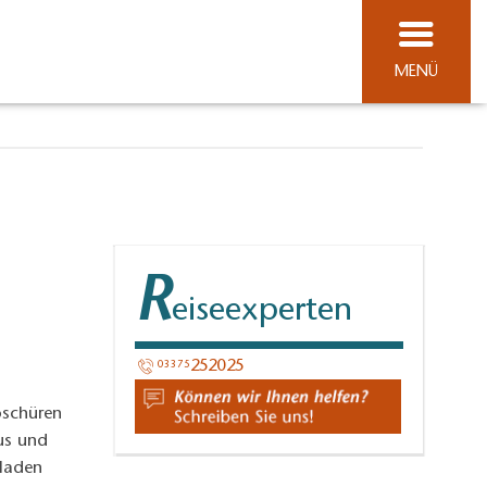
MENÜ
R
eiseexperten
252025​
03375
roschüren
us und
eladen