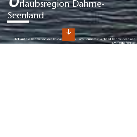
U
rlaubsregion Dahme-
Seenland
Blick auf die Dahme von der Brücke in Prieros, Foto: Tourismusverband Dahme-Seenland
e.V./Petra Förster
D
ahme-Seenland
Kontrastreicher Urlaub zwischen Berlin
und Spreewald
Die Urlaubsregion Dahme-Seenland südlich von Berlin
bietet neben einer einzigartigen Fluss- und Seenlandschaft
Erholung in der Natur und auch interessante Einblicke in
die idyllischen Ausflugsorte.
Zu den Highlights der Region zählen der Naturpark
Dahme-Heideseen sowie Europas größter Indoor-Aquapark
Tropical Islands. Für alle, die ihren Urlaub aktiv in der freien