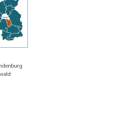
andenburg
wald