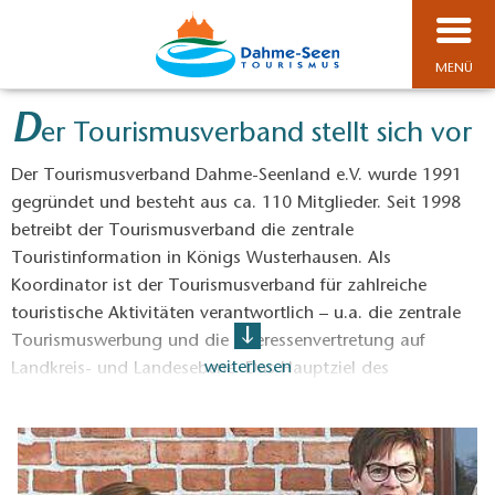
MENÜ
D
er Tourismusverband stellt sich vor
Der Tourismusverband Dahme-Seenland e.V. wurde 1991
gegründet und besteht aus ca. 110 Mitglieder. Seit 1998
betreibt der Tourismusverband die zentrale
Touristinformation in Königs Wusterhausen. Als
Koordinator ist der Tourismusverband für zahlreiche
touristische Aktivitäten verantwortlich – u.a. die zentrale
Tourismuswerbung und die Interessenvertretung auf
weiterlesen
Landkreis- und Landesebene. Das Hauptziel des
Tourismusverbandes ist die Förderung des Tourismus im
Dahme-Seenland, Steigerung des Bekanntheitsgrades und
die wirtschaftliche und kulturelle Entwicklung der Region.