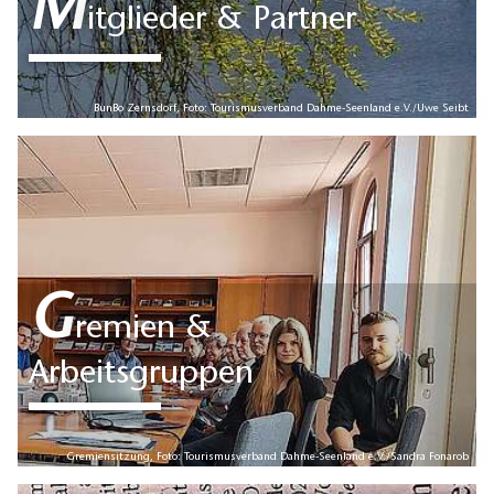
M
itglieder & Partner
BunBo Zernsdorf, Foto: Tourismusverband Dahme-Seenland e.V./Uwe Seibt
G
remien &
Arbeitsgruppen
Gremiensitzung, Foto: Tourismusverband Dahme-Seenland e.V./Sandra Fonarob