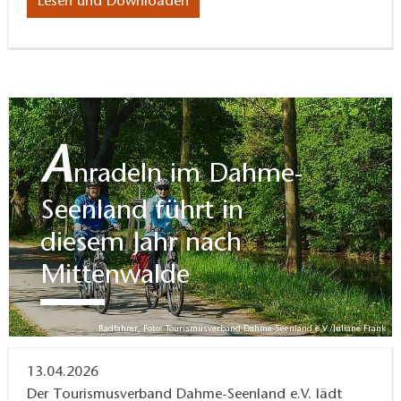
Lesen und Downloaden
A
nradeln im Dahme-
Seenland führt in
diesem Jahr nach
Mittenwalde
Radfahrer, Foto: Tourismusverband Dahme-Seenland e.V./Juliane Frank
13.04.2026
Der Tourismusverband Dahme-Seenland e.V. lädt