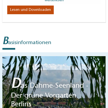
weiterlesen
gemeinschaftlichen Erlebnis.
Lesen und Downloaden
B
asisinformationen
D
as Dahme-Seenland -
Der grüne Vorgarten
Berlins