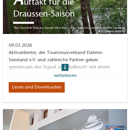
A
uftakt für die
Draussen-Saison
Paul Gerhardt Weg am Tonsee Klein Köris, Foto: Tourismusverband Dahme-Seenland
e.V./Sandra Fonarob
09.03.2026
Aktivanbieter, der Tourismusverband Dahme-
Seenland e.V. und zahlreiche Partner geben
gemeinsam das Signal zum Aufbruch: mit einem
Saisonauftakt, der Bewegung, Geschichte und
weiterlesen
geschützte Landschaften erlebbar macht.
Lesen und Downloaden