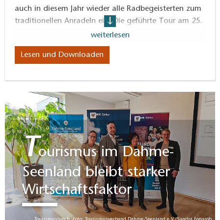
auch in diesem Jahr wieder alle Radbegeisterten zum
traditionellen Anradeln ein. Die geführte Tour am 25.
April 2026 markiert den Start in die neue
weiterlesen
Fahrradsaison.
Lesen und Downloaden
T
ourismus im Dahme-
Seenland bleibt starker
Wirtschaftsfaktor
Tourismuslunch, Foto: Tourismusverband Dahme-Seenland e.V./Sandra Fonarob