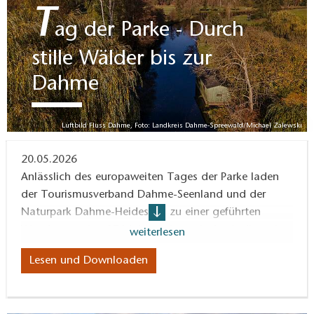
T
ag der Parke - Durch
stille Wälder bis zur
Dahme
Luftbild Fluss Dahme, Foto: Landkreis Dahme-Spreewald/Michael Zalewski
20.05.2026
Anlässlich des europaweiten Tages der Parke laden
der Tourismusverband Dahme-Seenland und der
Naturpark Dahme-Heideseen zu einer geführten
Wanderung. Am 27 Mai wandern wir durch die weite
weiterlesen
Landschaft des Naturparks Dahme-Heideseen.
Lesen und Downloaden