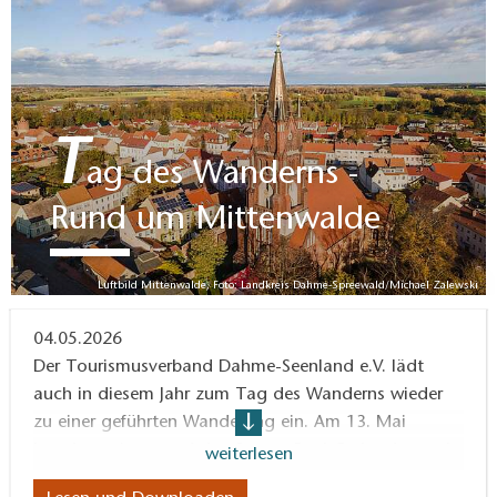
T
ag des Wanderns -
Rund um Mittenwalde
Luftbild Mittenwalde, Foto: Landkreis Dahme-Spreewald/Michael Zalewski
04.05.2026
Der Tourismusverband Dahme-Seenland e.V. lädt
auch in diesem Jahr zum Tag des Wanderns wieder
zu einer geführten Wanderung ein. Am 13. Mai
begeben wir uns auf den Spuren Paul Gerhardts nach
weiterlesen
Mittenwalde.