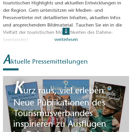
touristischen Highlights und aktuellen Entwicklungen in
der Region. Gern unterstützen wir Medien- und
Pressevertreter mit detaillierten Inhalten, aktuellen Infos
und ansprechendem Bildmaterial. Tauchen Sie ein in die
Vielfalt der touristischen Möglichkeiten des Dahme-
weiterlesen
Seenlandes!
Benötigen Sie individuelle Unterstützung? Nehmen Sie
A
gerne Kontakt auf.
ktuelle Pressemitteilungen
K
urz raus, viel erleben
Neue Publikationen des
Tourismusverbandes
inspirieren zu Ausflügen