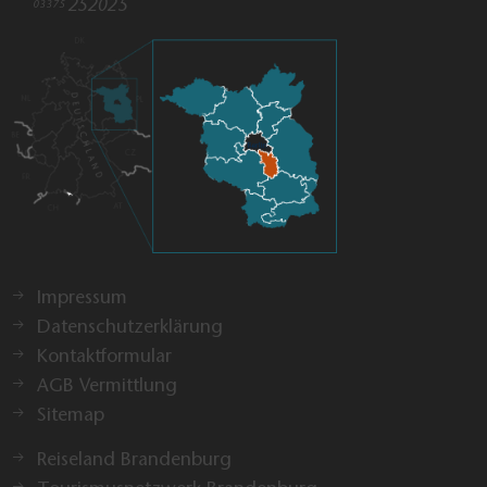
252025​
03375
Impressum
Datenschutzerklärung
Kontaktformular
AGB Vermittlung
Sitemap
Reiseland Brandenburg