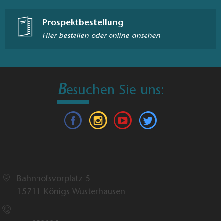
Prospektbestellung
Hier bestellen oder online ansehen
B
esuchen Sie uns:
Tourismusverband Dahme-Seenland e.V.
Bahnhofsvorplatz 5​
15711 Königs Wusterhausen
Touristinfo