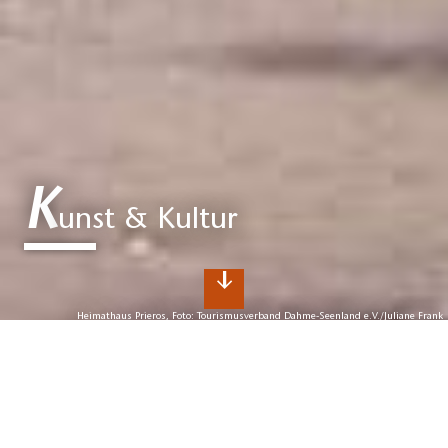
K
unst & Kultur
Heimathaus Prieros, Foto: Tourismusverband Dahme-Seenland e.V./Juliane Frank
K
unst und Kultur im Vorgarten
Berlins
Kulturelle Höhepunkte im Dahme-