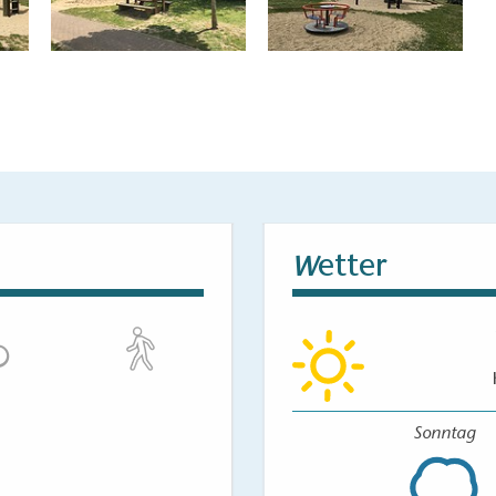
etter
W
Sonntag