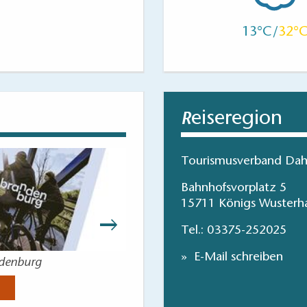
13
32
eiseregion
R
Tourismusverband Dah
Bahnhofsvorplatz 5
15711 Königs Wusterh
Tel.:
03375-252025
E-Mail schreiben
ndenburg
Angeln im 
Jetzt anse