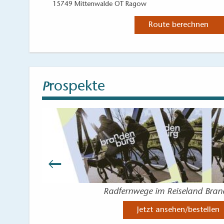
15749 Mittenwalde OT Ragow
Route berechnen
rospekte
P
Radfernwege im Reiseland Bra
Jetzt ansehen/bestellen