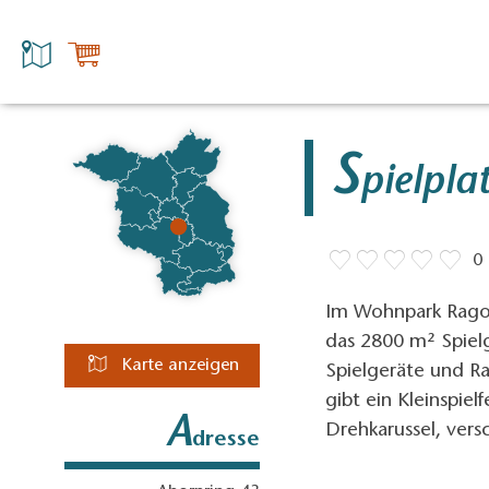
S
pielpl
0
Im Wohnpark Ragow
das 2800 m² Spielg
Karte anzeigen
Spielgeräte und Ra
gibt ein Kleinspiel
A
Drehkarussel, vers
dresse