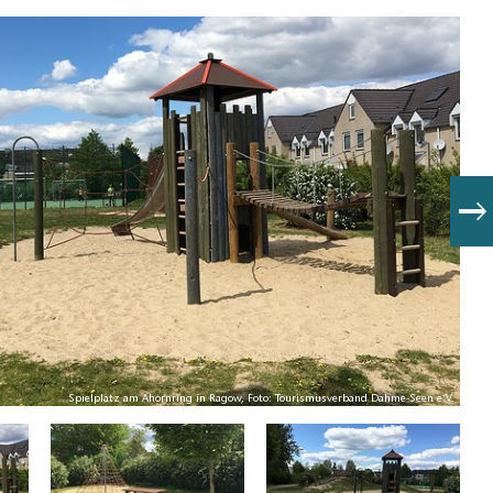
Spielplatz am Ahornring in Ragow, Foto: Tourismusverband Dahme-Seen e.V.