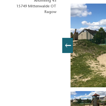
Ahornring 43
15749
Mittenwalde OT
Ragow
am Ahornring in Ragow, Foto: Tourismusverband Dahme-Seen e.V.