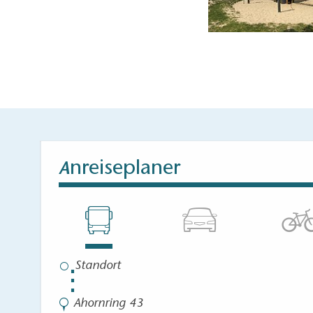
nreiseplaner
A
⋮
Ahornring 43