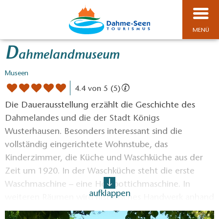
MENÜ
D
ahmelandmuseum
Museen
4.4 von 5 (5)
Die Dauerausstellung erzählt die Geschichte des
Dahmelandes und die der Stadt Königs
Wusterhausen. Besonders interessant sind die
vollständig eingerichtete Wohnstube, das
Kinderzimmer, die Küche und Waschküche aus der
Zeit um 1920. In der Waschküche steht die erste
Waschmaschine – eine Holzbottichmaschine. In
aufklappen
weiteren Räumen wird historisches Handwerk anhand
von zwölf verschiedenen Berufen gezeigt und eine