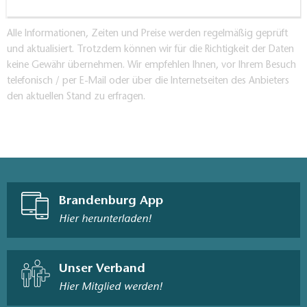
Kommentar:
Es gibt einen großen Ausstellungs-Innenhof mit
Alle Informationen, Zeiten und Preise werden regelmäßig geprüft
Torzufahrt.
und aktualisiert. Trotzdem können wir für die Richtigkeit der Daten
Zugang und Wege Innenbereich
keine Gewähr übernehmen. Wir empfehlen Ihnen, vor Ihrem Besuch
Zugang über Aufzug oder sonstiges technisches
telefonisch / per E-Mail oder über die Internetseiten des Anbieters
den aktuellen Stand zu erfragen.
Hilfsmittel
Durchgangsbreite der Eingangstür: 100 cm
Durchgangsbreite der schmalsten aller sonstigen zu
nutzenden Türen: 94 cm
Durchgangsbreite der schmalsten aller sonstigen zu
nutzenden Flure und Durchgänge: 94 cm
Kommentar:
Brandenburg App
Elektrischer Treppenlift (Perfekta Behindertenaufzug Typ
Hier herunterladen!
P 2000, Baujahr 2001) wird vom Museumspersonal
bedient, Gewichtsbeschränkung für Elektorollstühle
Gästetoilette
Unser Verband
Hier Mitglied werden!
Durchgangsbreite der Tür zum Sanitärraum: 94 cm
Durchgangsbreite der schmalsten aller zu