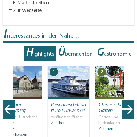
E-Mail schreiben
Zur Webseite
I
nteressantes in der Nähe ...
H
Ü
G
ighlights
bernachten
astronomie
7
1
2
Museum
Personenschifffah
Chinesischer
Funkerberg
rt Rolf Fußwinkel
Garten
Museen, Historische
Ausflugsschifffahrt
Gärten und
Baude…
Zeuthen
Parkanlagen
Königs
Zeuthen
Wusterhausen