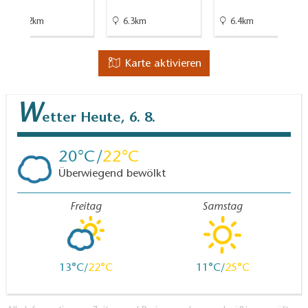
10.2km
6.3km
6.4km
Karte aktivieren
W
etter
Heute, 6. 8.
20
22
Überwiegend bewölkt
Freitag
Samstag
13
22
11
25