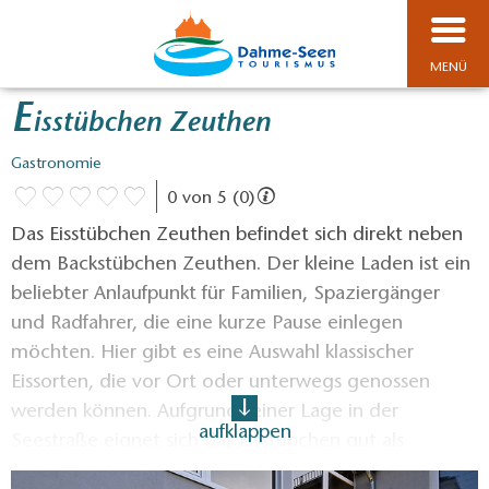
MENÜ
E
isstübchen Zeuthen
Gastronomie
0 von 5 (0)
Das Eisstübchen Zeuthen befindet sich direkt neben
dem Backstübchen Zeuthen. Der kleine Laden ist ein
beliebter Anlaufpunkt für Familien, Spaziergänger
und Radfahrer, die eine kurze Pause einlegen
möchten. Hier gibt es eine Auswahl klassischer
Eissorten, die vor Ort oder unterwegs genossen
werden können. Aufgrund seiner Lage in der
aufklappen
Seestraße eignet sich das Eisstübchen gut als
Zwischenstopp bei einem Ausflug in das Dahme-