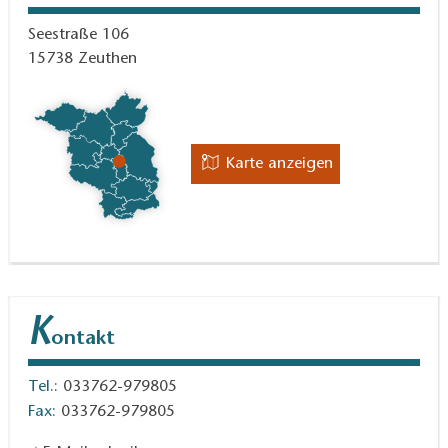
Seestraße 106
15738
Zeuthen
Karte anzeigen
K
ontakt
Tel.:
033762-979805
Fax:
033762-979805