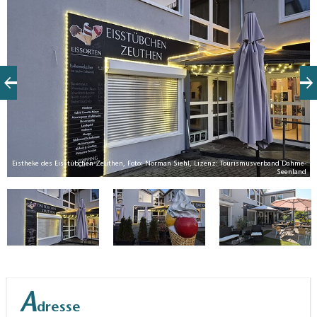
Seenland.
Eistheke des Eisstübchen Zeuthen, Foto: Norman Siehl, Lizenz: Tourismusverband Dahme-
Seenland
V.
A
dresse