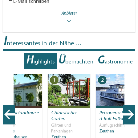
E-Mail schreiben
Anbieter
I
nteressantes in der Nähe ...
H
Ü
G
ighlights
bernachten
astronomie
7
1
2
Dahmelandmuse
Chinesischer
Personenschifffah
um
Garten
rt Rolf Fußwinkel
Museen
Gärten und
Ausflugsschifffahrt
Königs
Parkanlagen
Zeuthen
Wusterhausen
Zeuthen