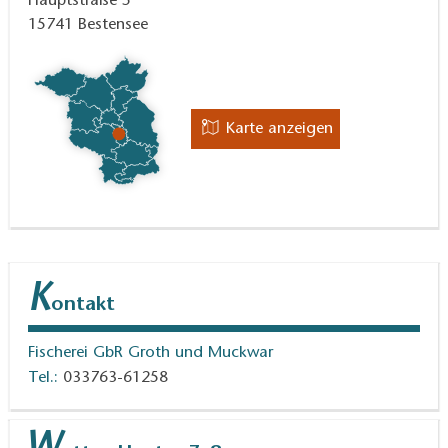
Hauptstraße 5
15741
Bestensee
Karte anzeigen
K
ontakt
Fischerei GbR Groth und Muckwar
Tel.:
033763-61258