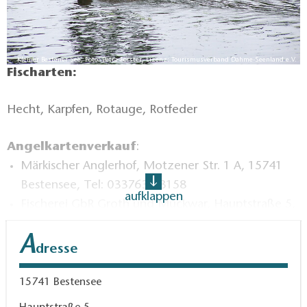
Kleiner Bestener See, Foto: Petra Förster, Lizenz: Tourismusverband Dahme-Seenland e.V.
Fischarten:
Hecht, Karpfen, Rotauge, Rotfeder
Angelkartenverkauf
:
Märkischer Anglerhof, Motzener Str. 1 A, 15741
Bestensee, Tel: 033763-63158
aufklappen
Fischerei GbR Groth und Muckwar, Hauptstraße 5,
15741 Bestensee, Tel: 033763-61258
A
dresse
15741
Bestensee