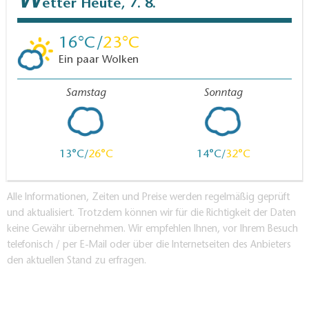
W
etter
Heute, 7. 8.
16
23
Ein paar Wolken
Samstag
Sonntag
13
26
14
32
Alle Informationen, Zeiten und Preise werden regelmäßig geprüft
und aktualisiert. Trotzdem können wir für die Richtigkeit der Daten
keine Gewähr übernehmen. Wir empfehlen Ihnen, vor Ihrem Besuch
telefonisch / per E-Mail oder über die Internetseiten des Anbieters
den aktuellen Stand zu erfragen.