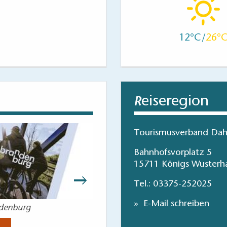
12
26
eiseregion
R
Tourismusverband Dah
Bahnhofsvorplatz 5
15711 Königs Wusterh
Tel.:
03375-252025
E-Mail schreiben
ndenburg
Paul-Gerha
Jetzt anse