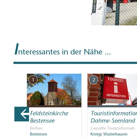
I
nteressantes in der Nähe ...
1
2
Neue
Feldsteinkirche
Touristinformatio
d…
Bestensee
Dahme-Seenland
äder,
Kirchen
Geprüfte Touristinformati
Bestensee
Königs Wusterhausen