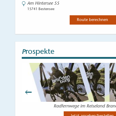
Am Hintersee 55
15741 Bestensee
Route berechnen
rospekte
P
Radfernwege im Reiseland Bra
Jetzt ansehen/bestellen