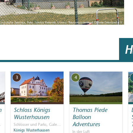
Gaststätte Seeblick, Foto: Sandra Fonarob, Lizenz: Tourismusverband Dahme-Seenland e.V.
H
3
4
n
Schloss Königs
Thomas Piede
Wusterhausen
Balloon
Adventures
…
Schlösser und Parks, Gale…
Königs Wusterhausen
In der Luft
A