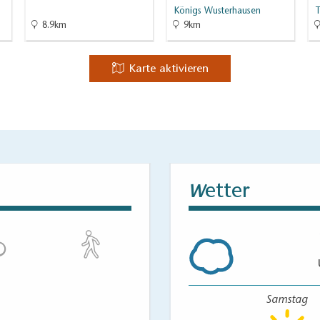
Königs Wusterhausen
T
8.9km
9km
Karte aktivieren
etter
W
Samstag