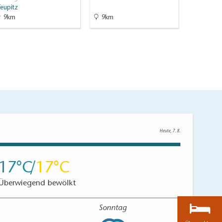
Königs Wu
eupitz
9km
9km
9.1km
Heute, 7. 8.
17
17
Überwiegend bewölkt
Sonntag