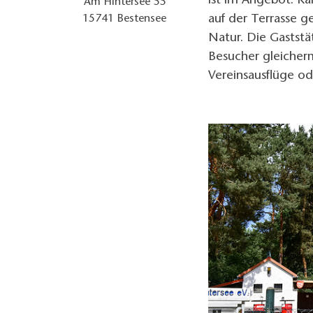
ist im Angebot. Ka
Am Hintersee 55
auf der Terrasse g
15741
Bestensee
Natur. Die Gaststät
Besucher gleicherm
Vereinsausflüge o