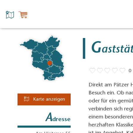
G
aststät
0
Direkt am Pätzer H
Besuch ein. Ob na
Karte anzeigen
oder für ein gemüt
verbinden sich reg
A
einem besonderen E
dresse
herzhaften Klassik