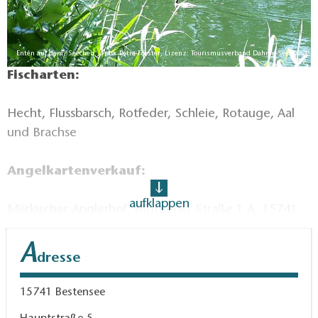
Enten auf dem "Seechen", Foto: Petra Förster, Lizenz: Tourismusverband Dahme-Seenland
e.V.
Fischarten:
Hecht, Flussbarsch, Rotfeder, Schleie, Rotauge, Aal
und Brachse
Angelkartenverkauf:
aufklappen
Märkischer Anglerhof, Motzener Straße 1 A, 15741
Bestensee, Tel. 033763-63158
A
dresse
Fischerei GbR Groth und Muckwar, Hauptstraße 5,
15741 Bestensee, Tel. 033763-61258
15741
Bestensee