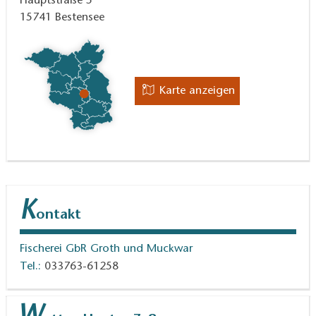
Hauptstraße 5
15741
Bestensee
Karte anzeigen
K
ontakt
Fischerei GbR Groth und Muckwar
Tel.:
033763-61258