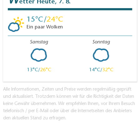
W
etter
Heute, 7. 8.
15
24
Ein paar Wolken
Samstag
Sonntag
13
26
14
32
Alle Informationen, Zeiten und Preise werden regelmäßig geprüft
und aktualisiert. Trotzdem können wir für die Richtigkeit der Daten
keine Gewähr übernehmen. Wir empfehlen Ihnen, vor Ihrem Besuch
telefonisch / per E-Mail oder über die Internetseiten des Anbieters
den aktuellen Stand zu erfragen.