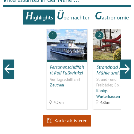
nteressantes in der Nähe ...
H
Ü
G
ighlights
bernachten
astronomie
1
2
Personenschifffah
Strandbad Neue
rt Rolf Fußwinkel
Mühle und…
Ausflugsschifffahrt
Strand- und
Zeuthen
Freibäder, Bo…
Königs
Wusterhausen
4.5km
4.6km
Karte aktivieren