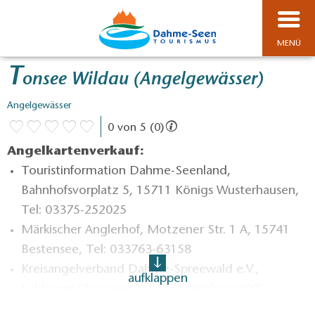
MENÜ
T
onsee Wildau (Angelgewässer)
Angelgewässer
0 von 5 (0)
Angelkartenverkauf:
Touristinformation Dahme-Seenland,
Bahnhofsvorplatz 5, 15711 Königs Wusterhausen,
Tel: 03375-252025
Märkischer Anglerhof, Motzener Str. 1 A, 15741
Bestensee, Tel: 033763-63158
Kreisangelverband Dahme-Spreewald e.V.,
aufklappen
Lübbener Chaussee 3, 15754 Heidesee OT
Neubrück, Tel: 033766-63730