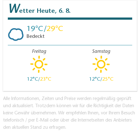
W
etter
Heute, 6. 8.
19
29
Bedeckt
Freitag
Samstag
12
23
12
25
Alle Informationen, Zeiten und Preise werden regelmäßig geprüft
und aktualisiert. Trotzdem können wir für die Richtigkeit der Daten
keine Gewähr übernehmen. Wir empfehlen Ihnen, vor Ihrem Besuch
telefonisch / per E-Mail oder über die Internetseiten des Anbieters
den aktuellen Stand zu erfragen.