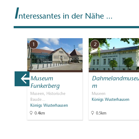
I
nteressantes in der Nähe ...
1
2
-
Museum
Dahmelandmuse
lle
Funkerberg
m
aßbäder,
Museen, Historische
Museen
Baude…
Königs Wusterhausen
Königs Wusterhausen
0.4km
0.5km