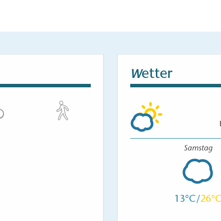
etter
W
Samstag
13
26