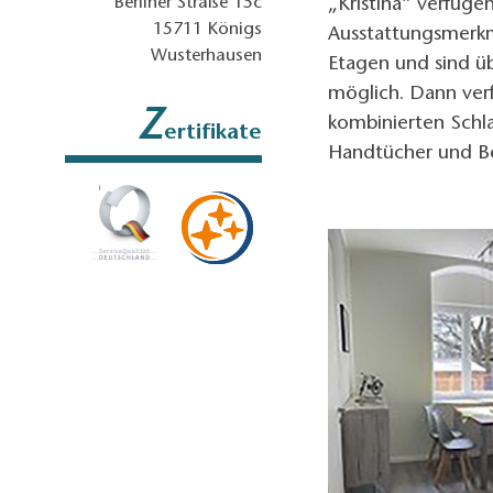
Berliner Straße 15c
„Kristina“ verfüge
15711
Königs
Ausstattungsmerkm
Wusterhausen
Etagen und sind ü
möglich. Dann ver
Z
kombinierten Schl
ertifikate
Handtücher und B