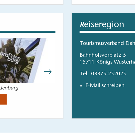
eiseregion
R
Tourismusverband Dah
Bahnhofsvorplatz 5
15711 Königs Wusterh
Tel.:
03375-252025
E-Mail schreiben
ndenburg
Wasse
Jetzt anse