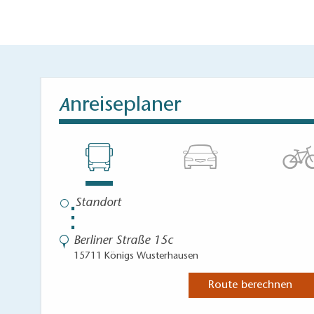
nreiseplaner
A
⋮
Berliner Straße 15c
15711 Königs Wusterhausen
Route berechnen