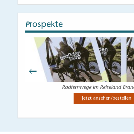
rospekte
P
Radfernwege im Reiseland Bra
Jetzt ansehen/bestellen