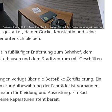
Ferienwohnung Rohls, Foto: Frau Rohls, Lizenz: Carla Rohls Ferienwohnung-Vermietung
ht gestattet, da der Gockel Konstantin und seine
 unter sich bleiben.
gt in fußläufiger Entfernung zum Bahnhof, dem
usterhausen und dem Stadtzentrum mit Geschäften
gen verfügt über die Bett+Bike Zertifizierung. Ein
um zur Aufbewahrung der Fahrräder ist vorhanden
nraum für Kleidung und Ausrüstung. Ein Rad-
leine Reparaturen steht bereit.