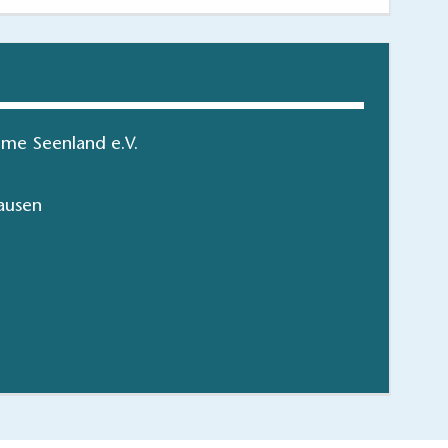
me Seenland e.V.
ausen
r erleben
hen/bestellen