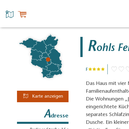
R
ohls F
F
Das Haus mit vier
Familienaufenthalt
Karte anzeigen
Die Wohnungen „Ja
eingerichtete Küc
A
separates Schlafz
dresse
Dusche. Ein kleine