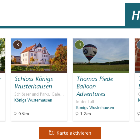
H
3
4
u
Schloss Königs
Thomas Piede
Wusterhausen
Balloon
Adventures
Schlösser und Parks, Gale…
G
Königs Wusterhausen
In der Luft
Königs Wusterhausen
0.6km
1.2km
Karte aktivieren