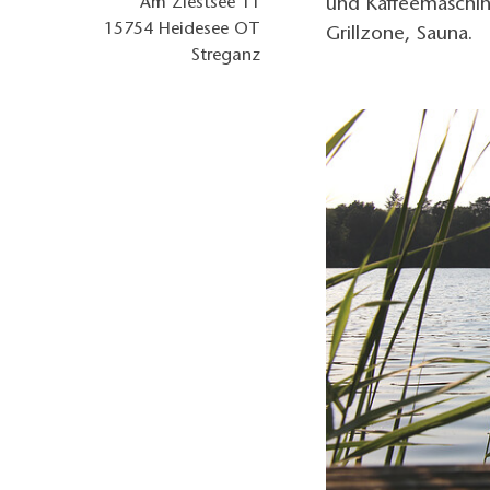
Am Ziestsee 11
und Kaffeemaschine
15754
Heidesee OT
Grillzone, Sauna.
Streganz