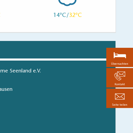
14
32
Übernachten
me Seenland e.V.
Kontakt
ausen
Seite teilen
en in Brandenburg
hen/bestellen