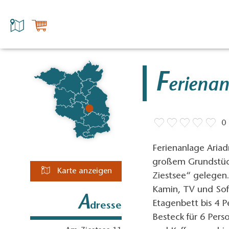
F
eriena
0
Ferienanlage Ariad
großem Grundstück
Karte anzeigen
Ziestsee“ gelegen
Kamin, TV und Sof
A
Etagenbett bis 4 
dresse
Besteck für 6 Pers