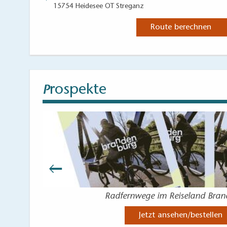
15754 Heidesee OT Streganz
Route berechnen
rospekte
P
Radfernwege im Reiseland Bra
Jetzt ansehen/bestellen