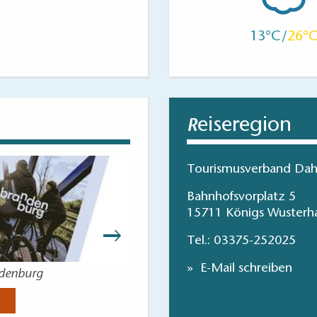
13
26
eiseregion
R
Tourismusverband Dah
Bahnhofsvorplatz 5
15711 Königs Wusterh
Tel.:
03375-252025
E-Mail schreiben
ndenburg
Parks und Gärt
Jetzt anse