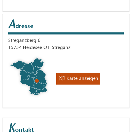
A
dresse
Streganzberg 6
15754
Heidesee OT Streganz
Karte anzeigen
K
ontakt