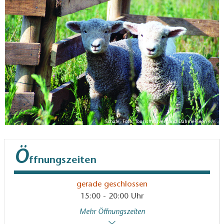
Milch der eigenen Tiere
hergestellt. Alle
Wurstspezialitäten werden aus 100% Lamm - oder
Schaffleisch der eigenen Tiere hergestellt.
Schafe, Foto: Tourismusverband Dahme-Seen e.V.
Ö
ffnungszeiten
gerade geschlossen
15:00 - 20:00 Uhr
Mehr Öffnungszeiten