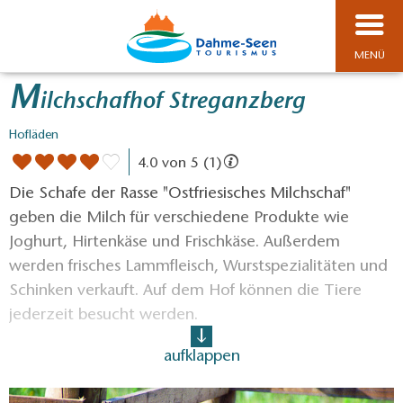
MENÜ
M
ilchschafhof Streganzberg
Hofläden
4.0 von 5 (1)
Die Schafe der Rasse "Ostfriesisches Milchschaf"
geben die Milch für verschiedene Produkte wie
Joghurt, Hirtenkäse und Frischkäse. Außerdem
werden frisches Lammfleisch, Wurstspezialitäten und
Schinken verkauft. Auf dem Hof können die Tiere
jederzeit besucht werden.
aufklappen
Alle Milchprodukte werden zu
100% aus der