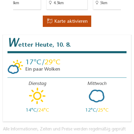
14.8km
4.3km
5km
Karte aktivieren
W
etter
Heute, 10. 8.
17
29
Ein paar Wolken
Dienstag
Mittwoch
14
24
12
25
Alle Informationen, Zeiten und Preise werden regelmäßig geprüft