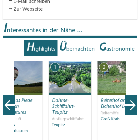
E-Mail schreiben
Zur Webseite
I
nteressantes in der Nähe ...
H
Ü
G
ighlights
bernachten
astronomie
7
1
2
Thomas Piede
Dahme-
Reiterhof am
Balloon
Schifffahrt-
Eichenhof Löpten
Adventures
Teupitz
Reiterhöfe
In der Luft
Ausflugsschifffahrt
Groß Köris
Königs
Teupitz
Wusterhausen