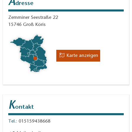
A
dresse
Kaminfeuer, ruhiger Ausklang auf der Terrasse mit
Außenküche. Auf ca. 34 qm finden Sie oben am Hang
Zemminer Seestraße 22
über den Baumkronen vor allem eins: Ruhe und einen
15746
Groß Köris
extrao0rdinären Blick.
Karte anzeigen
K
ontakt
Tel.:
015159438668