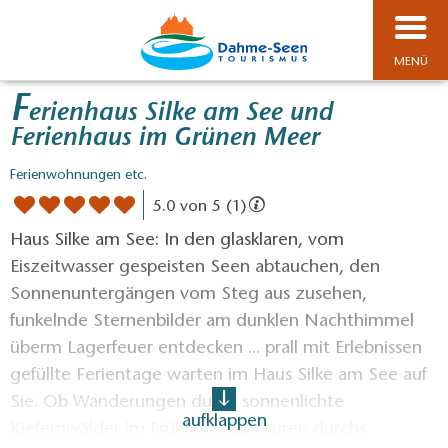
MENÜ
F
erienhaus Silke am See und
Ferienhaus im Grünen Meer
Ferienwohnungen etc.
5.0 von 5 (1)
Haus Silke am See: In den glasklaren, vom
Eiszeitwasser gespeisten Seen abtauchen, den
Sonnenuntergängen vom Steg aus zusehen,
funkelnde Sternenbilder am dunklen Nachthimmel
überm Lagerfeuer entdecken ... prall mit Erlebnissen
gefüllte Ferientage warten im Haus Silke am See auf
Sie. Ob Wanderungen durch sonnenlichte
aufklappen
Kiefernwälder im Frühling, Radtouren durchs