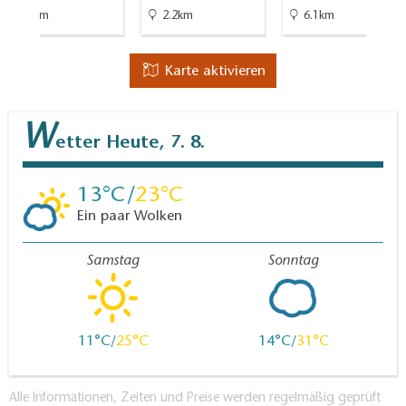
16km
2.2km
6.1km
Karte aktivieren
W
etter
Heute, 7. 8.
13
23
Ein paar Wolken
Samstag
Sonntag
11
25
14
31
Alle Informationen, Zeiten und Preise werden regelmäßig geprüft