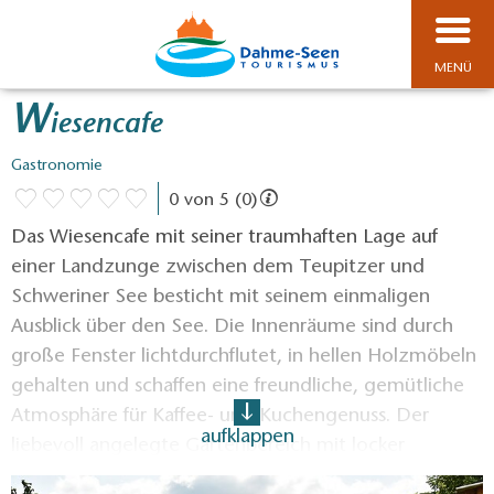
MENÜ
W
iesencafe
Gastronomie
0 von 5 (0)
Das Wiesencafe mit seiner traumhaften Lage auf
einer Landzunge zwischen dem Teupitzer und
Schweriner See besticht mit seinem einmaligen
Ausblick über den See. Die Innenräume sind durch
große Fenster lichtdurchflutet, in hellen Holzmöbeln
gehalten und schaffen eine freundliche, gemütliche
Atmosphäre für Kaffee- und Kuchengenuss. Der
aufklappen
liebevoll angelegte Gartenbereich mit locker
gruppierten Tischen ist eine blühende Sommeroase.