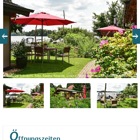
Das Angebot mit regional inspirierten, saisonalen
Gerichten umfasst neben hausgeräuchertem Fisch,
weitere Fischspezialitäten, Kuchen, Torten und Eis.
Zusätzlich ist ein wechselndes Tagesgericht im
Angebot.
V.
Wiesencafe Schwerin, Foto: Sandra Fonarob, Lizenz: Tourismusverband Dahme-Seenland e.V.
Ö
ffnungszeiten