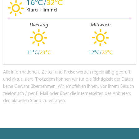
16
32
Klarer Himmel
Dienstag
Mittwoch
11
23
12
25
Alle Informationen, Zeiten und Preise werden regelmäßig geprüft
und aktualisiert. Trotzdem können wir für die Richtigkeit der Daten
keine Gewähr übernehmen. Wir empfehlen Ihnen, vor Ihrem Besuch
telefonisch / per E-Mail oder über die Internetseiten des Anbieters
den aktuellen Stand zu erfragen.