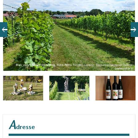
Blick vom Mühlen-Weinberg, Foto: Petra Förster, Lizenz: Tourismusverband Dahme-
V.
Seenland e.V.
A
dresse