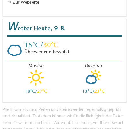
Zur Webseite
W
etter
Heute, 9. 8.
15
30
Überwiegend bewölkt
Montag
Dienstag
18
27
13
23
Alle Informationen, Zeiten und Preise werden regelmäßig geprüft
und aktualisiert. Trotzdem können wir für die Richtigkeit der Daten
keine Gewähr übernehmen. Wir empfehlen Ihnen, vor Ihrem Besuch