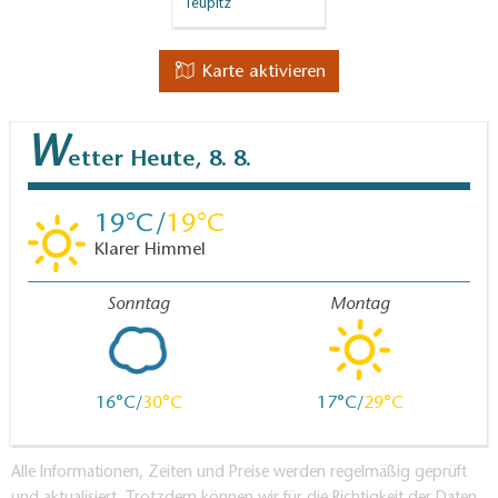
Teupitz
Führerschein:
Bis Prieros mit Charterschein
Karte aktivieren
befahrbar, Dahme nur mit Führerschein befahrbar.
Karten / Literatur:
"TourenAtlas Wasserwandern /
W
etter
Heute, 8. 8.
TA5 Berlin-Brandenburg mit Spreewald: Oder, Havel,
Spree + Nebengewässer, 1:75.000 & 1:25.000,
19
19
Verlag: Jübermann, ISBN-13: 978-3929540666, 29,90
Klarer Himmel
Euro
Sonntag
Montag
16
30
17
29
Alle Informationen, Zeiten und Preise werden regelmäßig geprüft