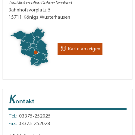
Touristinformation Dahme-Seenland
Schwimmsteganlage mit Solardach. Dieser Steg ist
Bahnhofsvorplatz 5
auch An- und Abfahrtspunkt für die beliebten Fahrten
15711
Königs Wusterhausen
mit der Dahme-Schifffahrt-Teupitz. Im See liegen
mehrere kleine Inseln, teilweise mit
Wochenendhäusern bebaut. Das südliche Ufer des
Teupitzer Sees ist ein Naturschutzgebiet. Der
Karte anzeigen
Schweriner Horst ist eine Insel und mit dem Ort
Schwerin nur durch eine Brücke verbunden. Über den
Schweriner See geht es weiter über den Kanal auf
den Zemminsee und weiter in den sich
anschließenden Schulzensee, welcher direkt an der
Ortschaft Groß Köris liegt. Am Ausgang des
K
ontakt
Schulzensees unterquert man eine Portal-Zugbrücke.
Hier geht es jetzt über den Großen Moddersee und
Tel.:
03375-252025
Kleinen Moddersee zum Klein Köriser See. Durch
Fax:
03375-252028
eine kurze, nur etwa 10 m breite