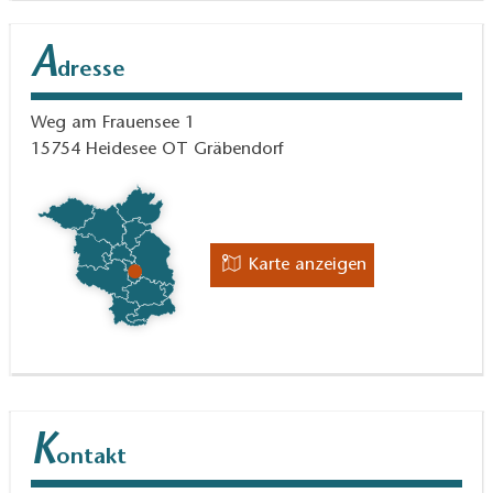
A
dresse
Weg am Frauensee 1
15754
Heidesee OT Gräbendorf
Karte anzeigen
K
ontakt