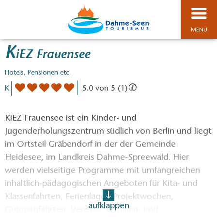
MENÜ
K
iEZ Frauensee
Hotels, Pensionen etc.
K
5.0 von 5 (1)
KiEZ Frauensee ist ein Kinder- und
Jugenderholungszentrum südlich von Berlin und liegt
im Ortsteil Gräbendorf in der der Gemeinde
Heidesee, im Landkreis Dahme-Spreewald. Hier
werden vielseitige Programme mit umfangreichen
inhaltlich-pädagogischen Angeboten für Kita- und
Klassenfahrten, Ferienlager, Projektwochen,
aufklappen
Gruppenfahrten, Vereins-, Familien- und