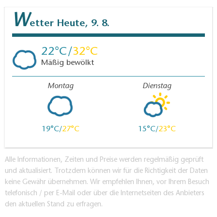
978-3937743288, 19,95Euro
"TourenAtlas Wasserwandern / TA5 Berlin-
W
etter
Heute, 9. 8.
Brandenburg mit Spreewald: Oder, Havel, Spree +
Nebengewässer", 1:75.000 & 1:25.000, Verlag:
22
32
Jübermann, Auflage: 5 (5. Juli 2013), ISBN-13: 978-
Mäßig bewölkt
3929540666, 25,- Euro
Montag
Dienstag
19
27
15
23
Alle Informationen, Zeiten und Preise werden regelmäßig geprüft
und aktualisiert. Trotzdem können wir für die Richtigkeit der Daten
keine Gewähr übernehmen. Wir empfehlen Ihnen, vor Ihrem Besuch
telefonisch / per E-Mail oder über die Internetseiten des Anbieters
den aktuellen Stand zu erfragen.