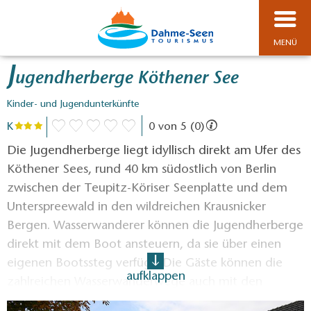
MENÜ
J
ugendherberge Köthener See
Kinder- und Jugendunterkünfte
K
0 von 5 (0)
Die Jugendherberge liegt idyllisch direkt am Ufer des
Köthener Sees, rund 40 km südostlich von Berlin
zwischen der Teupitz-Köriser Seenplatte und dem
Unterspreewald in den wildreichen Krausnicker
Bergen. Wasserwanderer können die Jugendherberge
direkt mit dem Boot ansteuern, da sie über einen
eigenen Bootssteg verfügt. Die Gäste können die
aufklappen
zahlreichen Wasserwanderwege auch mit den
herbergseigenen Ruderbooten oder dem