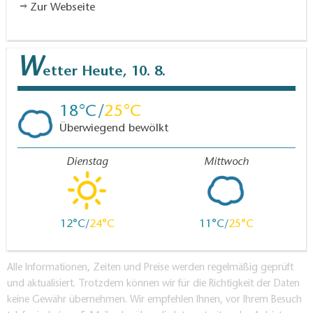
Zur Webseite
W
etter
Heute, 10. 8.
18
25
Überwiegend bewölkt
Dienstag
Mittwoch
12
24
11
25
Alle Informationen, Zeiten und Preise werden regelmäßig geprüft
und aktualisiert. Trotzdem können wir für die Richtigkeit der Daten
keine Gewähr übernehmen. Wir empfehlen Ihnen, vor Ihrem Besuch