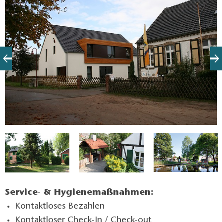
Spreewaldkahn entdecken. Ob Kanutouren,
Wanderungen oder Backofenfeste, die
Jugendherberge bietet ein unvergessliches Erlebnis
für Kinder, Jugendliche und Familien. Darüber hinaus
können auch Tagungen und Seminare durchgeführt
werden. Zur Übernachtung stehen Bungalows,
Gemeinschaftsräume, Doppelzimmer und ein
Zeltplatz zur Verfügung.
Service- & Hygienemaßnahmen:
Kontaktloses Bezahlen
Kontaktloser Check-In / Check-out