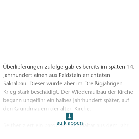
Überlieferungen zufolge gab es bereits im späten 14.
Jahrhundert einen aus Feldstein errichteten
Sakralbau. Dieser wurde aber im Dreißigjährigen
Krieg stark beschädigt. Der Wiederaufbau der Kirche
begann ungefähr ein halbes Jahrhundert später, auf
den Grundmauern der alten Kirche.
aufklappen
Seither ziert ein barocker Kanzelaltar aus dem Jahr
1702 die Kirche in Ragow. Der Altar stammt aus einer