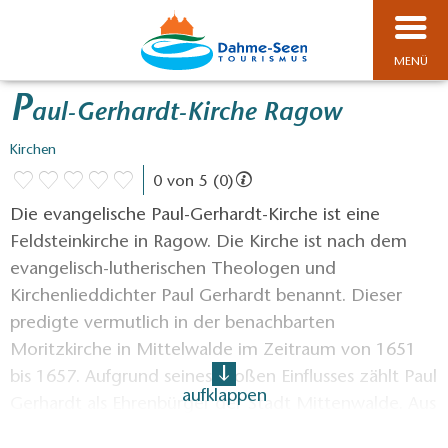
MENÜ
P
aul-Gerhardt-Kirche Ragow
Kirchen
0 von 5 (0)
Die evangelische Paul-Gerhardt-Kirche ist eine
Feldsteinkirche in Ragow. Die Kirche ist nach dem
evangelisch-lutherischen Theologen und
Kirchenlieddichter Paul Gerhardt benannt. Dieser
predigte vermutlich in der benachbarten
Moritzkirche in Mittelwalde im Zeitraum von 1651
bis 1657. Aufgrund seines großen Einflusses zählt Paul
aufklappen
Gerhardt als Ehrenbürger der Stadt Mittenwalde. Aus
diesem Grund werden in der Kirchengemeinde