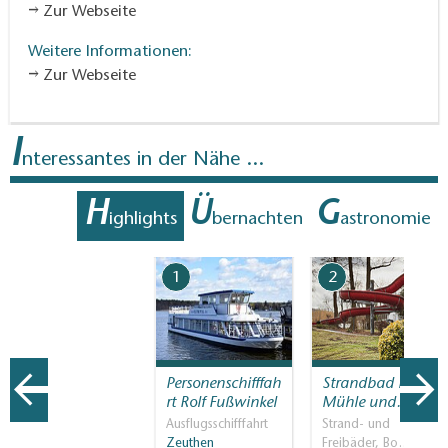
Zur Webseite
Weitere Informationen:
Zur Webseite
I
nteressantes in der Nähe ...
H
Ü
G
ighlights
bernachten
astronomie
1
2
Personenschifffah
Strandbad Neue
rt Rolf Fußwinkel
Mühle und…
Ausflugsschifffahrt
Strand- und
Zeuthen
Freibäder, Bo…