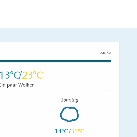
anden.
Heute, 7. 8.
13
23
antholz gesäumt (erste Stufe) und je nach
Ein paar Wolken
 für die an Bord befindliche Rampe zu steil.
nlose Alternative für die Bootsübergabe und -
Sonntag
ür die an Bord befindliche Rampe möglicherweise zu
menter betragen.
14
31