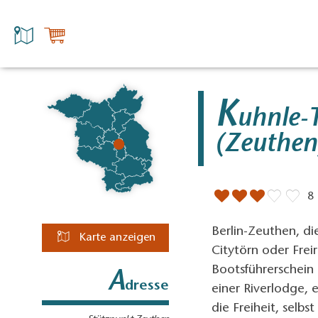
K
uhnle-
(Zeuthen
8
Berlin-Zeuthen, di
Karte anzeigen
Citytörn oder Frei
Bootsführerschei
A
dresse
einer Riverlodge,
die Freiheit, selbs