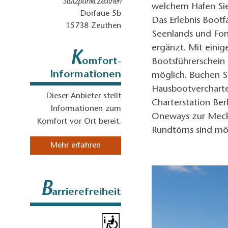
Stützpunkt Zeuthen
welchem Hafen Sie
Dorfaue 5b
Das Erlebnis Boot
15738
Zeuthen
Seenlands und Fo
ergänzt. Mit einig
K
omfort-
Bootsführerschein 
Informationen
möglich. Buchen 
Hausbootvercharte
Dieser Anbieter stellt
Charterstation Ber
Informationen zum
Oneways zur Meck
Komfort vor Ort bereit.
Rundtörns sind mö
Mehr erfahren
B
arrierefreiheit