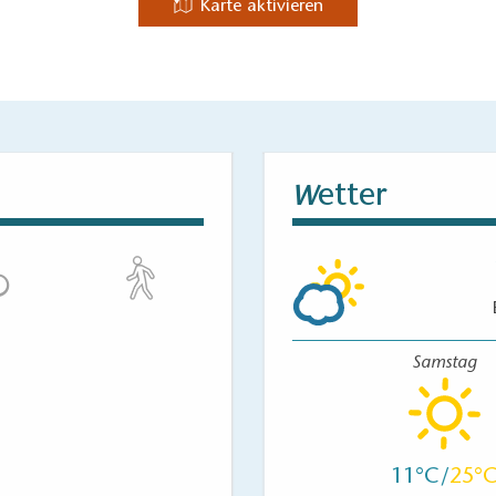
Karte aktivieren
u fahren. Ausgewiesene Behindertenparkplätze sind nicht vorh
etter
W
ht um einen Schwimmsteg. Der Rand des Steges ist mit einem K
eg und Boot unterschiedlich hoch ausfallen. Evtl. ist die Stufe
sprache mit dem Charterer halten und besprechen, welche stufe
Samstag
ht um einen Schwimmsteg. Je nach Wasserstand ist die Stufe f
schied zwischen Deck und Steg jedoch nicht mehr als 10 Zenti
11
25