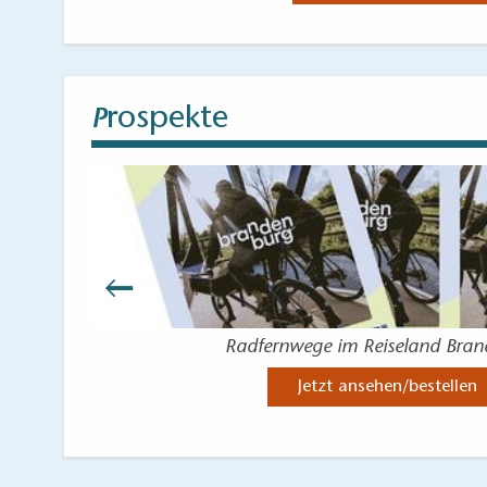
Febomobil 990 liegt am ersten Steg
Zimmer
Zugang stufenlos
Durchgangsbreite der Zimmertür: 117 cm
rospekte
P
Durchgangsbreite der schmalsten aller zu b
Länge der Bewegungsfläche vor dem Sanitär
Breite der Bewegungsfläche vor dem Sanitä
Länge der Bewegungsfläche vor dem Durchgan
Breite der Bewegungsfläche vor dem Durchgan
Breite der Bewegungsfläche an dieser Längsse
Breite der Bewegungsflächen vor Einrichtung
Breite des schmalsten Durchgangs innerhalb
Höhe der Liegefläche: 59 cm
Radfernwege im Reiseland Bra
Kücheneinrichtung (falls vorhanden) nicht un
Jetzt ansehen/bestellen
Kommentar:
Das Febomobil hat 2 Räume. Vorderer Raum ist fü
Sanitärraum zum Zimmer
Zugang stufenlos