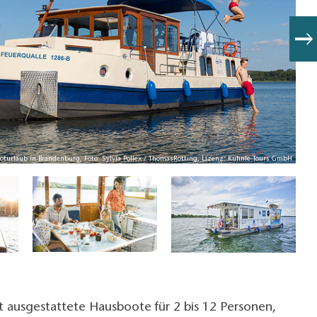
turlaub in Brandenburg, Foto: Sylvia Pollex / ThomasRötting, Lizenz: Kuhnle-Tours GmbH
City 
 ausgestattete Hausboote für 2 bis 12 Personen,