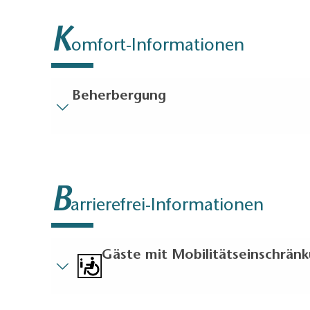
K
omfort-Informationen
Beherbergung
Weitere Angaben
Ergänzende Informationen:
Febomobil 990 und 1180 sind vom Resien-für-all
B
arrierefrei-Informationen
Gäste mit Mobilitätseinschrän
Kurzbeschreibung