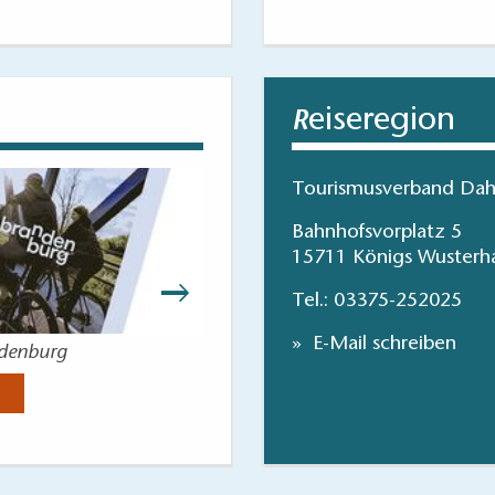
eiseregion
R
enutzenden Türen, Flure und Durchgänge: 83 cm
raum im Zimmer: 84 cm
rraum im Zimmer: >150 cm
Tourismusverband Dah
g zu einer Längsseite des Bettes: >150 cm
Bahnhofsvorplatz 5
g zu einer Längsseite des Bettes: >150 cm
15711 Königs Wusterh
ite des Bettes: >150 cm
sgegenständen (z.B. Schrank): >150 cm
Tel.:
03375-252025
 des Zimmers: 84 cm
E-Mail schreiben
ndenburg
Parks und Gärt
terfahrbar
Jetzt anse
r Rollstuhlfahrer geeigneter. Dieser ist größer und zur Badep