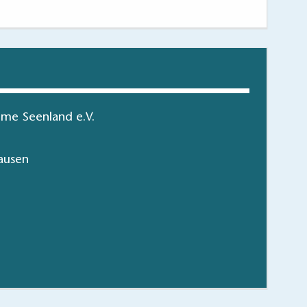
me Seenland e.V.
ausen
en in Brandenburg
hen/bestellen
lattform gelegen.