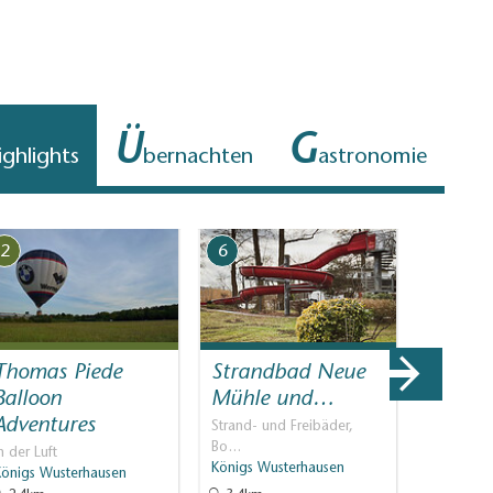
Ü
G
ighlights
bernachten
astronomie
2
6
1
Thomas Piede
Strandbad Neue
Feldste
Balloon
Mühle und…
Besten
Adventures
Strand- und Freibäder,
Kirchen
Bo…
Bestensee
n der Luft
Königs Wusterhausen
Königs Wusterhausen