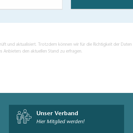
inbauernverein e.V.
d-Service-Station zur kostenfreien Selbstnutzung an
üft und aktualisiert. Trotzdem können wir für die Richtigkeit der Dat
es Anbieters den aktuellen Stand zu erfragen.
rkirche Gräbendorf mit Luftpumpe und Werkzeug
Unser Verband
Hier Mitglied werden!