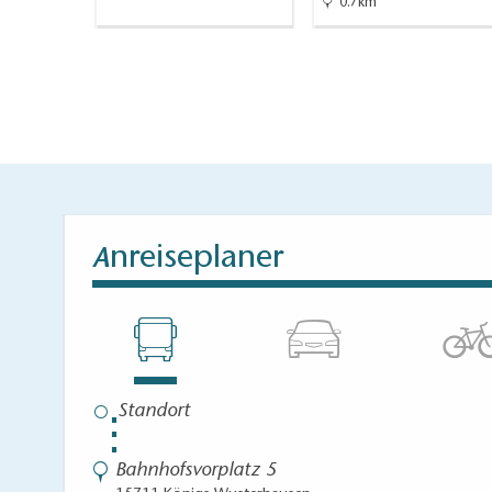
0.7km
PKW: Ab Berlin 
(ca. 1h).
Start/Ziel:
Bahnh
Streckenverlau
Dolgenbrodt - Blos
Krummensee - Kön
nreiseplaner
A
Wegebeschaffen
Nebenstraßen sowi
Regionale Betri
⋮
Zernsdorf
Bahnhofsvorplatz 5