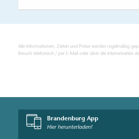
- Bestenseer We
- Lindencafé
Extratipp:
Fahrra
Alle Informationen, Zeiten und Preise werden regelmäßig gepr
Besuch telefonisch / per E-Mail oder über die Internetseiten d
der Fahrrad-Pilge
Brandenburg App
Hier herunterladen!