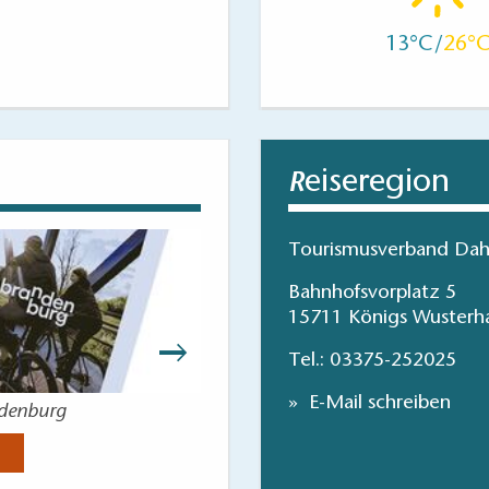
ra
13
26
ra
eiseregion
R
Naturhof
Tourismusverband Dah
Bahnhofsvorplatz 5
15711 Königs Wusterh
Tel.:
03375-252025
elier
E-Mail schreiben
ndenburg
Wandern im 
Jetzt anse