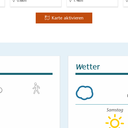
0.8km
1.4km
über die A113 und A10 nach Königs Wusterhausen
Karte aktivieren
of Königs Wusterhausen
f:
Königs Wusterhausen - Zernsdorf - Bindow -
sin - Kolberg - Prieros - Gräbendorf - Bestensee -
igs Wusterhausen
etter
W
heit:
gut ausgebaute Radwege, asphaltierte
e befestigte Wald- und Wirtschaftswege
ebe an der Strecke:
Samstag