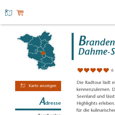
B
randen
Dahme-S
6
Die Radtour lädt 
Karte anzeigen
kennenzulernen.
D
Seenland und lässt
A
dresse
Highlights erleben
für die kulinarisch