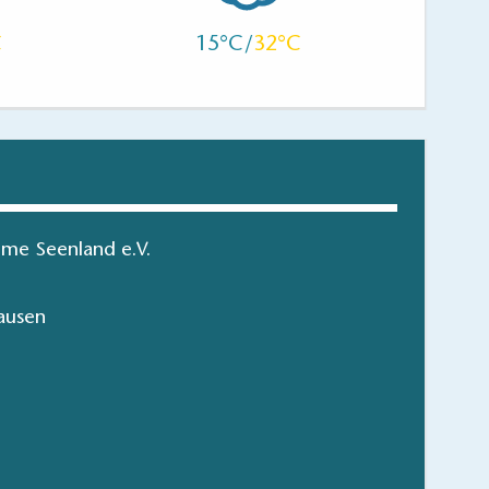
15
32
me Seenland e.V.
ausen
Dahme-Seenland
hen/bestellen