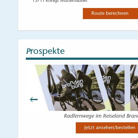
15711 Königs Wusterhausen
- Fischerei Auro
Route berechnen
Kolberg:
- Fischerei Auro
rospekte
P
- Kräuter- und 
Gräbendorf:
- Zum Brotsomm
Radfernwege im Reiseland Bra
Jetzt ansehen/bestellen
Bestensee: