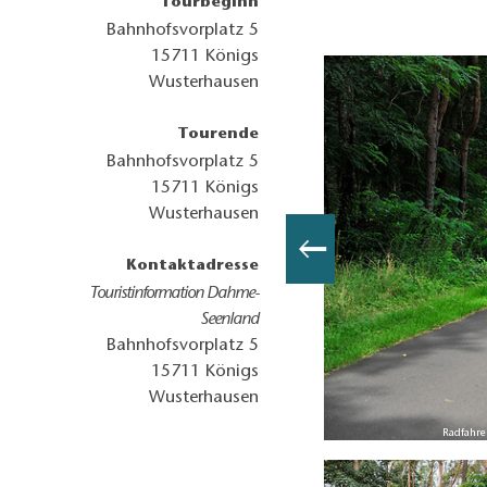
Tourbeginn
Bahnhofsvorplatz 5
15711
Königs
Wusterhausen
Tourende
Bahnhofsvorplatz 5
15711
Königs
Wusterhausen
Kontaktadresse
Touristinformation Dahme-
Seenland
Bahnhofsvorplatz 5
15711
Königs
Wusterhausen
o: Petra Förster, Lizenz: Tourismusverband Dahme-Seenland e.V.
Radfahre