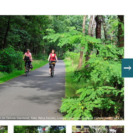
r im Dahme-Seenland, Foto: Petra Förster, Lizenz: Tourismusverband Dahme-Seenland e.V.