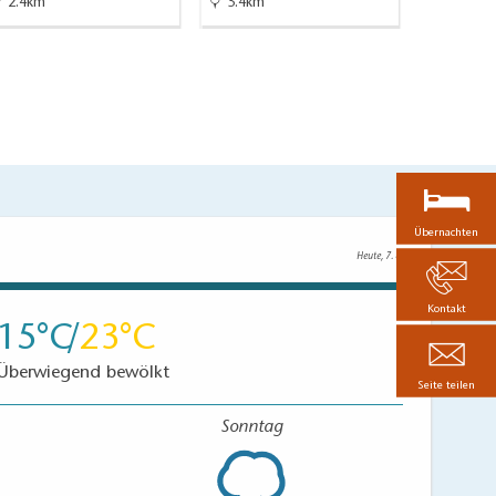
2.4km
3.4km
5.7km
Übernachten
Heute, 7. 8.
Kontakt
15
23
Überwiegend bewölkt
Seite teilen
Sonntag