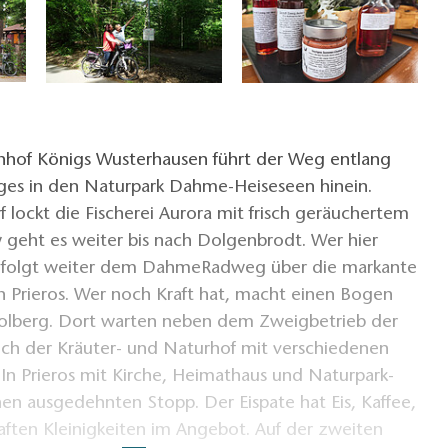
hof Königs Wusterhausen führt der Weg entlang
s in den Naturpark Dahme-Heiseseen hinein.
f lockt die Fischerei Aurora mit frisch geräuchertem
 geht es weiter bis nach Dolgenbrodt. Wer hier
 folgt weiter dem DahmeRadweg über die markante
h Prieros. Wer noch Kraft hat, macht einen Bogen
Kolberg. Dort warten neben dem Zweigbetrieb der
uch der Kräuter- und Naturhof mit verschiedenen
In Prieros mit Kirche, Heimathaus und Naturpark-
nen ausgedehnten Stopp. Der Eispate hat Eis, Kaffee,
ften Kleinigkeiten im Angebot. Auf der zweiten