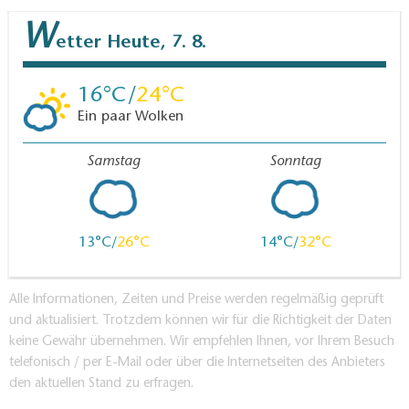
W
etter
Heute, 7. 8.
16
24
Ein paar Wolken
Samstag
Sonntag
13
26
14
32
Alle Informationen, Zeiten und Preise werden regelmäßig geprüft
und aktualisiert. Trotzdem können wir für die Richtigkeit der Daten
keine Gewähr übernehmen. Wir empfehlen Ihnen, vor Ihrem Besuch
telefonisch / per E-Mail oder über die Internetseiten des Anbieters
den aktuellen Stand zu erfragen.