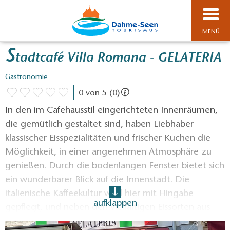
MENÜ
S
tadtcafé Villa Romana - GELATERIA
Gastronomie
0 von 5 (0)
In den im Cafehausstil eingerichteten Innenräumen,
die gemütlich gestaltet sind, haben Liebhaber
klassischer Eisspezialitäten und frischer Kuchen die
Möglichkeit, in einer angenehmen Atmosphäre zu
genießen. Durch die bodenlangen Fenster bietet sich
ein wunderbarer Blick auf die Innenstadt. Die
italienische Kaffeekultur wird hier mit Hingabe
aufklappen
gepflegt, und neben den vielfältigen Eissorten aus
der Eistheke steht auch Softeis zur Auswahl. Im