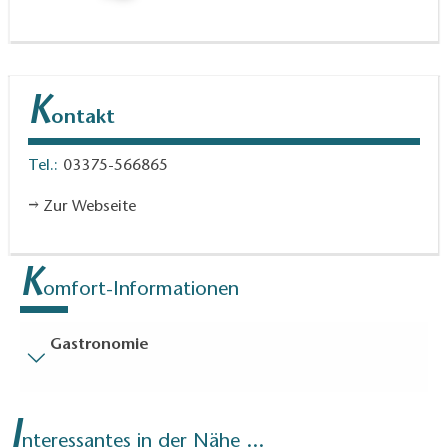
K
ontakt
Tel.:
03375-566865
Zur Webseite
K
omfort-Informationen
Gastronomie
Besucherparkplätze
I
Entfernung der Besucherparkplätze zum Eingang (in
nteressantes in der Nähe ...