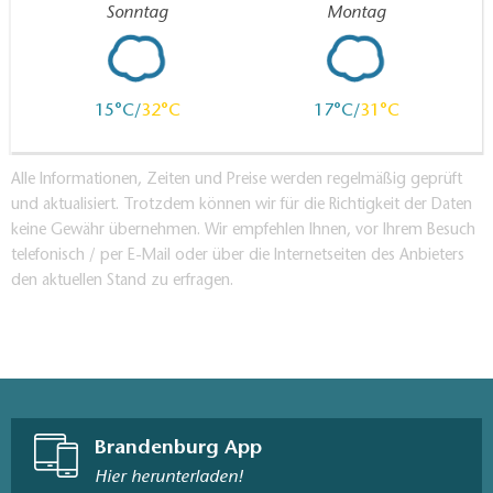
Sonntag
Montag
15
32
17
31
Alle Informationen, Zeiten und Preise werden regelmäßig geprüft
und aktualisiert. Trotzdem können wir für die Richtigkeit der Daten
keine Gewähr übernehmen. Wir empfehlen Ihnen, vor Ihrem Besuch
telefonisch / per E-Mail oder über die Internetseiten des Anbieters
den aktuellen Stand zu erfragen.
Brandenburg App
Hier herunterladen!