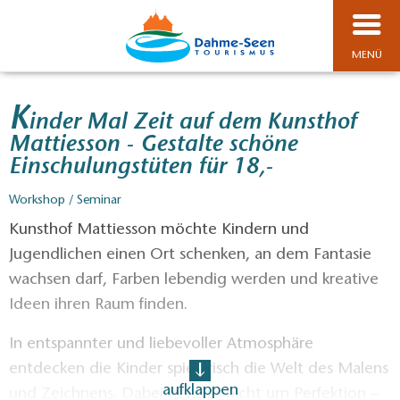
MENÜ
K
inder Mal Zeit auf dem Kunsthof
Mattiesson - Gestalte schöne
Einschulungstüten für 18,-
Workshop / Seminar
Kunsthof Mattiesson möchte Kindern und
Jugendlichen einen Ort schenken, an dem Fantasie
wachsen darf, Farben lebendig werden und kreative
Ideen ihren Raum finden.
In entspannter und liebevoller Atmosphäre
entdecken die Kinder spielerisch die Welt des Malens
aufklappen
und Zeichnens. Dabei geht es nicht um Perfektion –