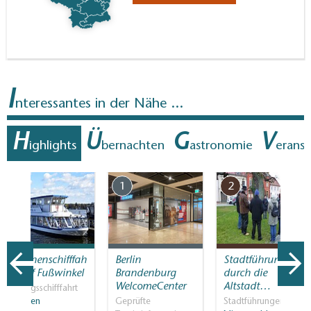
I
nteressantes in der Nähe ...
H
Ü
G
V
ighlights
bernachten
astronomie
erans
7
1
2
Personenschifffah
Berlin
Stadtführungen
rt Rolf Fußwinkel
Brandenburg
durch die
WelcomeCenter
Altstadt…
Ausflugsschifffahrt
Zeuthen
Geprüfte
Stadtführungen