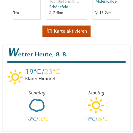
Touristinformati…
Mittenwalde
Schönefeld
20.7km
7.5km
17.2km
Karte aktivieren
W
etter
Heute, 8. 8.
19
23
Klarer Himmel
Sonntag
Montag
16
30
17
29