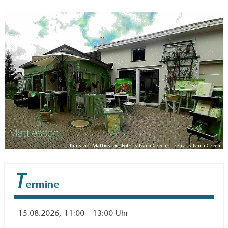
sondern um Freude, Mut zum Ausprobieren und den
ganz eigenen kreativen Ausdruck.
Was die Kinder erwartet: kreativität fördern durch
Malen & Zeichnen, Fantasie entfalten und neue
Techniken kennenlernen, eigene Ideen sichtbar
machen, Selbstvertrauen und Ausdruckskraft stärken,
Gemeinsam kreativ sein und Freude erleben. Jedes
Kind kann seinen eigenen Stil entdecken und mit
Farben, Formen und Materialien experimentieren.
Kunsthof Mattiesson, Foto: Silvana Czech, Lizenz: Silvana Czech
T
ermine
15.08.2026, 11:00 - 13:00 Uhr