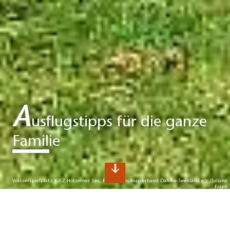
A
usflugstipps für die ganze
Familie
Wasserspielplatz KiEZ Hölzerner See, Foto: Tourismusverband Dahme-Seenland e.V./Juliane
Frank
I
hr Ausflug ins Dahme-Seenland
Tipps für Kinder