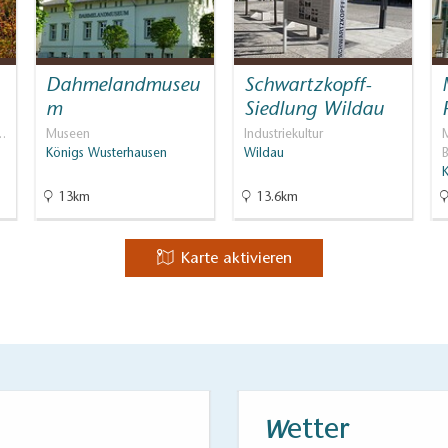
Dahmelandmuseu
Schwartzkopff-
m
Siedlung Wildau
…
Museen
Industriekultur
M
Königs Wusterhausen
Wildau
13km
13.6km
Karte aktivieren
etter
W