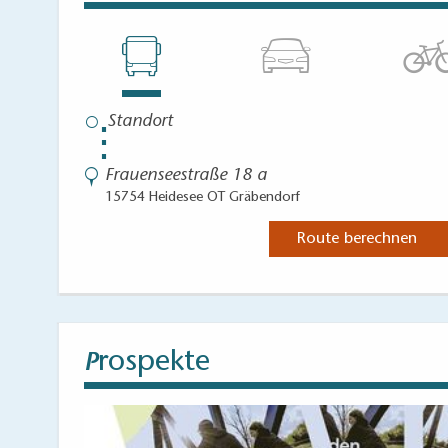
⋮
Frauenseestraße 18 a
15754 Heidesee OT Gräbendorf
Route berechnen
rospekte
P