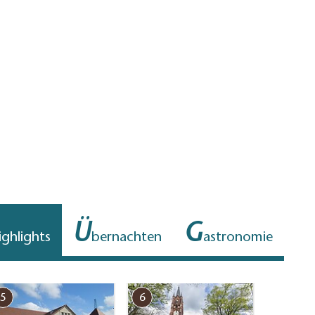
Ü
G
ighlights
bernachten
astronomie
5
6
7