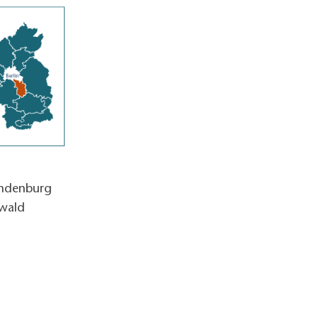
andenburg
wald