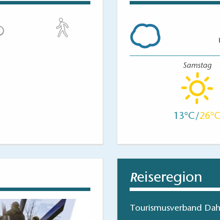
Samstag
13
26
eiseregion
R
Tourismusverband Dah