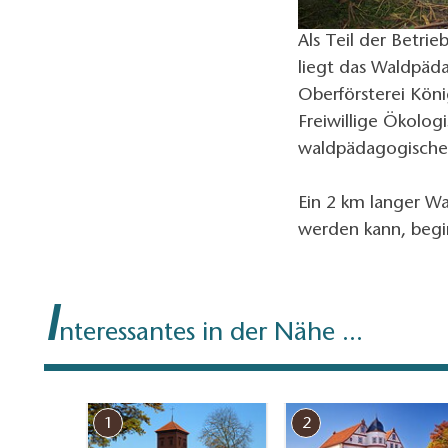
Als Teil der Betri
liegt das Waldpäd
Oberförsterei Köni
Freiwillige Ökolog
waldpädagogische
Ein 2 km langer Wa
werden kann, begi
I
nteressantes in der Nähe ...
1
2