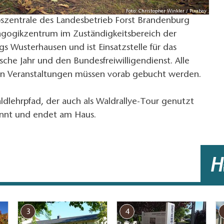
Foto: Christopher Winkler / Pixabay
ebszentrale des Landesbetrieb Forst Brandenburg
agogikzentrum im Zuständigkeitsbereich der
gs Wusterhausen und ist Einsatzstelle für das
ische Jahr und den Bundesfreiwilligendienst. Alle
n Veranstaltungen müssen vorab gebucht werden.
ldlehrpfad, der auch als Waldrallye-Tour genutzt
nnt und endet am Haus.
H
3
4