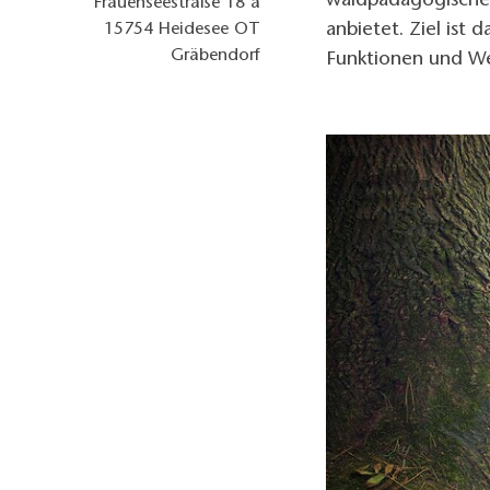
waldpädagogische A
Frauenseestraße 18 a
anbietet. Ziel ist
15754
Heidesee OT
Gräbendorf
Funktionen und We