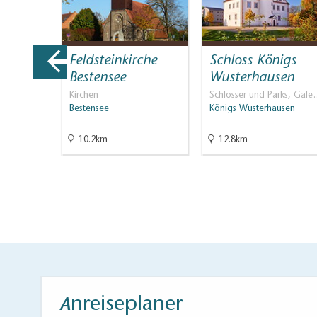
ngen
Feldsteinkirche
Schloss Königs
Bestensee
Wusterhausen
Kirchen
Schlösser und Parks, Gale
Bestensee
Königs Wusterhausen
10.2km
12.8km
nreiseplaner
A