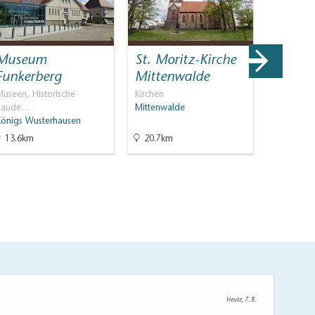
Museum
St. Moritz-Kirche
Stadtf
Funkerberg
Mittenwalde
durch 
Altsta
useen, Historische
Kirchen
Baude…
Mittenwalde
Stadtführ
Königs Wusterhausen
Mittenwa
13.6km
20.7km
20.7km
Heute, 7. 8.