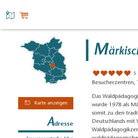
M
ärkis
5
Besucherzentren, 
Das Waldpädagogi
Karte anzeigen
wurde 1978 als Mä
somit zu den tradi
A
Deutschlands mit
dresse
Waldpädagogikzent