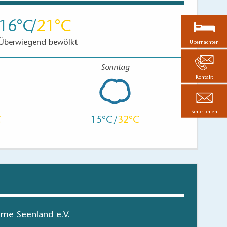
16
21
Überwiegend bewölkt
Übernachten
Sonntag
Kontakt
Seite teilen
15
32
me Seenland e.V.