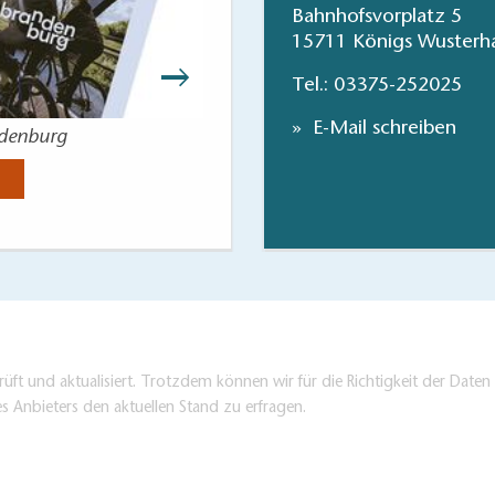
Bahnhofsvorplatz 5
15711 Königs Wusterh
Tel.:
03375-252025
E-Mail schreiben
ndenburg
Radkarte Landkr
Jetzt anse
üft und aktualisiert. Trotzdem können wir für die Richtigkeit der Dat
es Anbieters den aktuellen Stand zu erfragen.