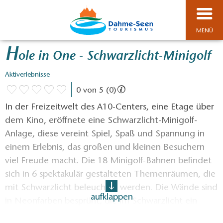
MENÜ
H
ole in One - Schwarzlicht-Minigolf
Aktiverlebnisse
0 von 5 (0)
In der Freizeitwelt des A10-Centers, eine Etage über
dem Kino, eröffnete eine Schwarzlicht-Minigolf-
Anlage, diese vereint Spiel, Spaß und Spannung in
einem Erlebnis, das großen und kleinen Besuchern
viel Freude macht. Die 18 Minigolf-Bahnen befindet
sich in 6 spektakulär gestalteten Themenräumen, die
mit Schwarzlicht beleuchtet werden. Die Wände sind
aufklappen
in Neonfarben besprüht, die im Schwarzlicht ein
erstaunliches Ambiente erzeugen. Die Bahnen