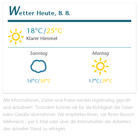
W
etter
Heute, 8. 8.
18
25
Klarer Himmel
Sonntag
Montag
16
30
17
29
Alle Informationen, Zeiten und Preise werden regelmäßig geprüft
und aktualisiert. Trotzdem können wir für die Richtigkeit der Daten
keine Gewähr übernehmen. Wir empfehlen Ihnen, vor Ihrem Besuch
telefonisch / per E-Mail oder über die Internetseiten des Anbieters
den aktuellen Stand zu erfragen.