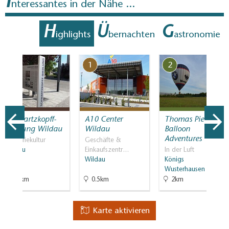
I
nteressantes in der Nähe ...
H
Ü
G
ighlights
bernachten
astronomie
7
1
2
Schwartzkopff-
A10 Center
Thomas Piede
Siedlung Wildau
Wildau
Balloon
Adventures
Industriekultur
Geschäfte &
Wildau
Einkaufszentr…
In der Luft
Wildau
Königs
Wusterhausen
3.6km
0.5km
2km
Karte aktivieren