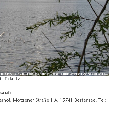
Blick auf "Großer Zug", Foto: Petra Förster, Lizenz: Tourismusverband Dahme-Seenland e.V.
i Löcknitz
kauf:
erhof, Motzener Straße 1 A, 15741 Bestensee, Tel: