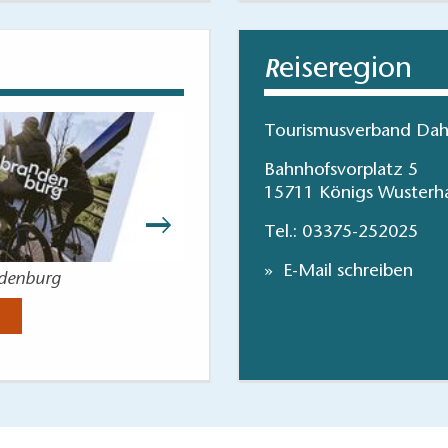
eiseregion
R
Tourismusverband Dah
Bahnhofsvorplatz 5
15711 Königs Wusterh
Tel.:
03375-252025
E-Mail schreiben
ndenburg
Die schönsten Radp
Jetzt anse