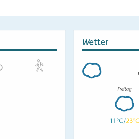
etter
W
Freitag
11
23