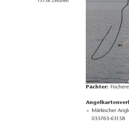
15738
Zeuthen
Pächter:
Fischere
Angelkartenver
Märkischer Angl
033763-63158