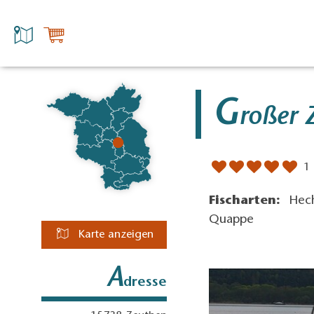
G
roßer 
1
Fischarten:
Hech
Quappe
Karte anzeigen
A
dresse