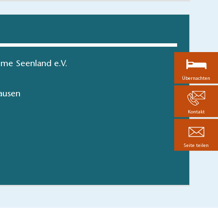
me Seenland e.V.
Übernachten
ausen
Kontakt
artien in Brandenburg
Seite teilen
hen/bestellen