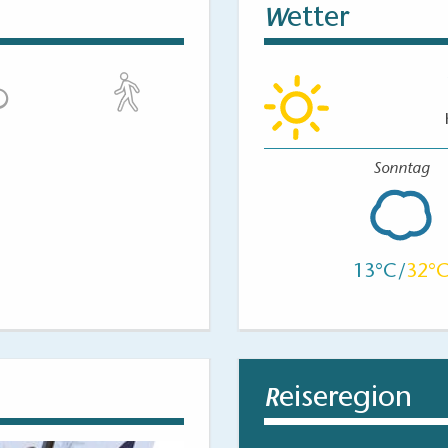
etter
W
Sonntag
13
32
eiseregion
R