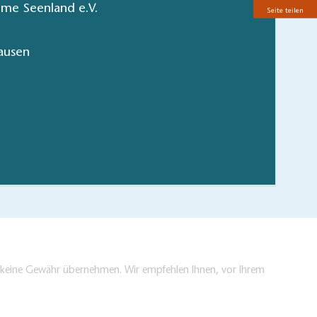
me Seenland e.V.
Seite teilen
ausen
ns Dahme-Seenland
hen/bestellen
en keine Gewähr übernehmen. Wir empfehlen Ihnen, vor Ihrem