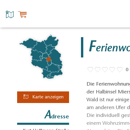
F
erienw
0
Die Ferienwohnung 
der Halbinsel Mier
Karte anzeigen
Wald ist nur einig
am anderen Ufer d
A
Die individuell ges
dresse
einem Wohnzimmer