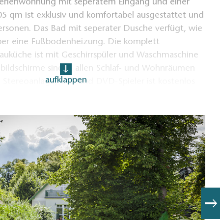
erienwohnung mit seperatem Eingang und einer
5 qm ist exklusiv und komfortabel ausgestattet und
ersonen. Das Bad mit seperater Dusche verfügt, wie
ber eine Fußbodenheizung. Die komplett
bauküche ist mit Geschirrspüler und Waschmaschine
hbildschirme sind in allen Schlaf- und Wohnräumen
aufklappen
Stereoanlage, CD- und DVD-Spieler ist kostenlos
Zur Ferienwohnung gehört eine Terrasse sowie ein
entsprechenden Gartenmöbeln. Ein Ruderboot steht
tzung bereit, Garage, Bootsliegeplatz (bis 15 m),
uigment, SUP-Board, Segelboot, führerscheinfreie
egel- und Ruderboot sind gegen Gebühr nutzbar.