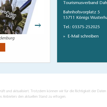
Tourismusverband Dah
Bahnhofsvorplatz 5
15711 Königs Wusterh
Tel.:
03375-252025
E-Mail schreiben
ndenburg
Ihr Ausflug i
Jetzt anse
üft und aktualisiert. Trotzdem können wir für die Richtigkeit der Dat
es Anbieters den aktuellen Stand zu erfragen.