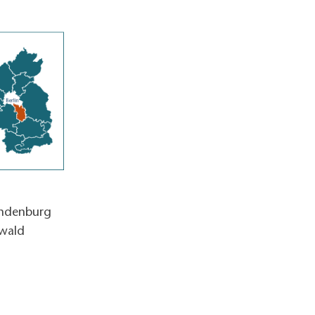
andenburg
wald