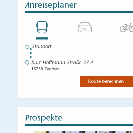
nreiseplaner
A
⋮
Kurt-Hoffmann-Straße 37 A
15738 Zeuthen
Route berechnen
rospekte
P