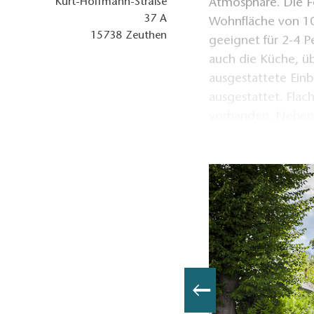
Kurt-Hoffmann-Straße
Atmosphäre. Die F
37 A
Wohnfläche von 10
15738
Zeuthen
geeignet für 2-4 P
auch die Küche, ü
ausgestattete Ein
ausgestattet. Flac
vorhanden. Neben 
W-LAN verfügbar. 
Privatstrand mit 
zur kostenlosen Nu
Kajak, Windsurfeq
Außenborder für S