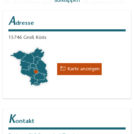
aufklappen
Für den Kleinen und den Großen Moddersee steht
nur eine begrenzte Anzahl an Angelkarten zur
A
Verfügung.
dresse
Fakten zum Gewässer:
15746
Groß Köris
Fischarten:
Besonders guter Bestand an Zander,
Aal und Weißfischen. Ebenso zu fangen sind Hecht,
Blei, Karpfen, Wels.
Karte anzeigen
Pächter / Betreiber
: Fischereibetrieb
Rangsdorf-Teupitz
Angelkartenverkauf:
K
ontakt
Fischerei Rangsdorf-Teupitz, Am Strand 5, 15834