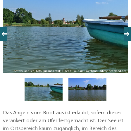
sind geprägt durch Kiefernwälder, Flächen mit
Sandtrockenrasen und Laubmischwälder. Die
Gewässer sind naturtrüb mit Sichtweiten unter 50
Zentimetern.
V.
Schweriner See, Foto: Juliane Frank, Lizenz: Tourismusverband Dahme-Seenland e.V.
Das Angeln vom Boot aus ist erlaubt, sofern dieses
verankert oder am Ufer festgemacht ist. Der See ist
im Ortsbereich kaum zugänglich, im Bereich des