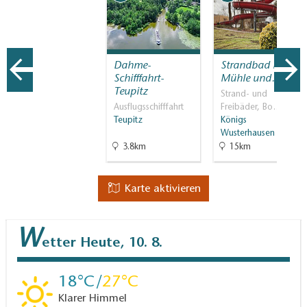
Dahme-
Strandbad Neue
Schifffahrt-
Mühle und…
Teupitz
Strand- und
Ausflugsschifffahrt
Freibäder, Bo…
Teupitz
Königs
Wusterhausen
3.8km
15km
Karte aktivieren
W
etter
Heute, 10. 8.
18
27
Klarer Himmel