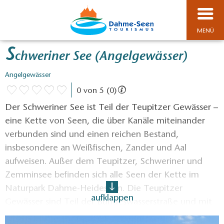
MENÜ
S
chweriner See (Angelgewässer)
Angelgewässer
0 von 5 (0)
Der Schweriner See ist Teil der Teupitzer Gewässer –
eine Kette von Seen, die über Kanäle miteinander
verbunden sind und einen reichen Bestand,
insbesondere an Weißfischen, Zander und Aal
aufweisen. Außer dem Teupitzer, Schweriner und
Zemminsee befinden sich alle Seen der Kette im
Naturpark Dahme-Heideseen. Die Teupitzer
aufklappen
Gewässer sind Teil der Bundeswasserstraße und mit
Motorbooten befahrbar. Die Uferzonen der Seen