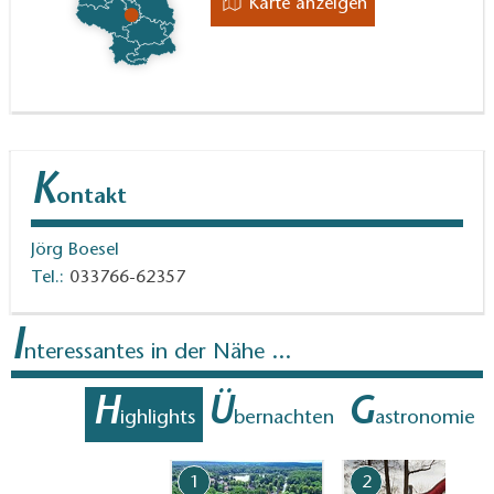
Karte anzeigen
Angelkartenverkauf
:
Fischerei Rangsdorf-Teupitz, Am Strand 5, 15834
Rangsdorf bzw. Kirchstraße 13a, 15755
Teupitz‎, Tel. 033766-62357
Märkischer Anglerhof, 15741 Bestensee, Motzener
K
ontakt
Straße 1A, Tel. 033763-63158
Jörg Boesel
Tel.:
033766-62357
I
nteressantes in der Nähe ...
H
Ü
G
ighlights
bernachten
astronomie
1
2