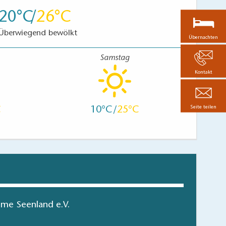
20
26
Überwiegend bewölkt
Übernachten
Samstag
Kontakt
Seite teilen
10
25
me Seenland e.V.