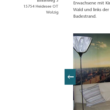
Birkenweg 5
Erwachsene mit Kin
15754
Heidesee OT
Wald und links der 
Wolzig
Badestrand.