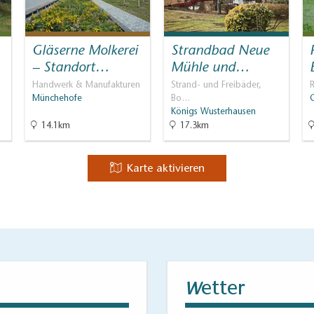
Gläserne Molkerei
Strandbad Neue
– Standort…
Mühle und…
Handwerk & Manufakturen
Strand- und Freibäder,
R
Münchehofe
Bo…
Königs Wusterhausen
14.1km
17.3km
Karte aktivieren
etter
W