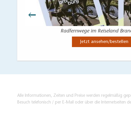
Radfernwege im Reiseland Bra
Jetzt ansehen/bestellen
Alle Informationen, Zeiten und Preise werden regelmäßig gepr
Besuch telefonisch / per E-Mail oder über die Internetseiten d