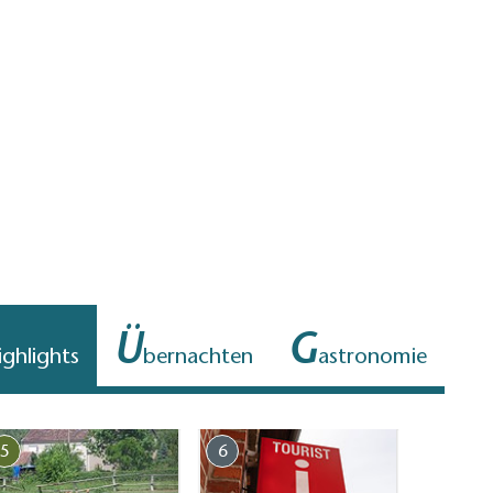
Ü
G
ighlights
bernachten
astronomie
5
6
7