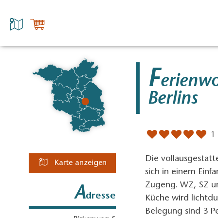
F
erienw
Berlins
1
Die vollausgestat
Karte anzeigen
sich in einem Einf
Zugeng. WZ, SZ un
A
dresse
Küche wird lichtd
Belegung sind 3 P