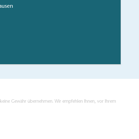
ausen
ns Dahme-Seenland
hen/bestellen
en keine Gewähr übernehmen. Wir empfehlen Ihnen, vor Ihrem