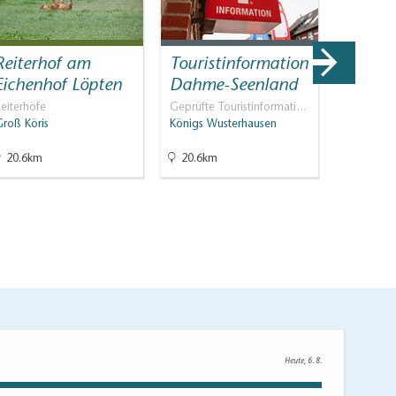
Reiterhof am
Touristinformation
Schwar
Eichenhof Löpten
Dahme-Seenland
Siedlu
eiterhöfe
Geprüfte Touristinformati…
Industrieku
Groß Köris
Königs Wusterhausen
Wildau
20.6km
20.6km
20.6km
Heute, 6. 8.