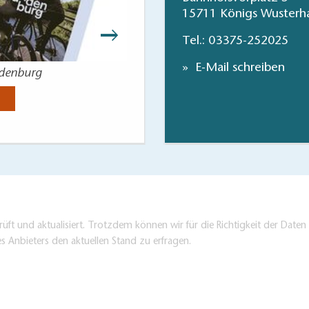
15711 Königs Wusterh
Tel.:
03375-252025
E-Mail schreiben
ndenburg
Ihr Ausflug i
Jetzt anse
üft und aktualisiert. Trotzdem können wir für die Richtigkeit der Dat
es Anbieters den aktuellen Stand zu erfragen.