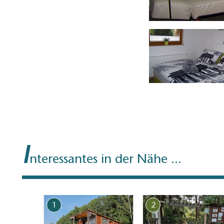
Bad
I
nteressantes in der Nähe ...
1
2