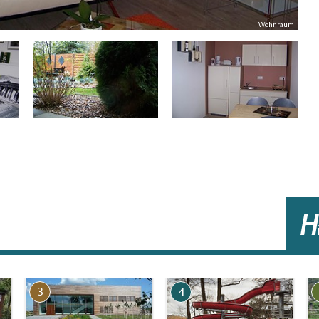
Wohnraum
H
3
4