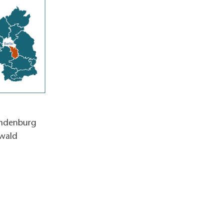
andenburg
wald