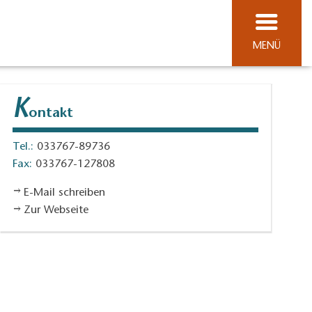
MENÜ
K
ontakt
Tel.:
033767-89736
Fax:
033767-127808
E-Mail schreiben
Zur Webseite