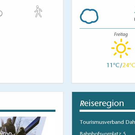
Freitag
11
24
eiseregion
R
Tourismusverband Dah
Bahnhofsvorplatz 5